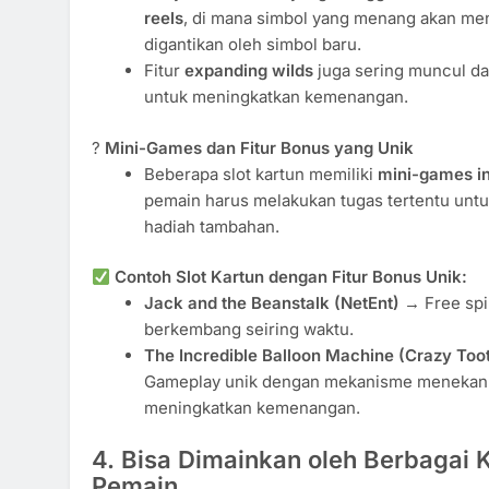
reels
, di mana simbol yang menang akan me
digantikan oleh simbol baru.
Fitur
expanding wilds
juga sering muncul d
untuk meningkatkan kemenangan.
?
Mini-Games dan Fitur Bonus yang Unik
Beberapa slot kartun memiliki
mini-games in
pemain harus melakukan tugas tertentu unt
hadiah tambahan.
Contoh Slot Kartun dengan Fitur Bonus Unik:
Jack and the Beanstalk (NetEnt)
→ Free spi
berkembang seiring waktu.
The Incredible Balloon Machine (Crazy Toot
Gameplay unik dengan mekanisme menekan
meningkatkan kemenangan.
4. Bisa Dimainkan oleh Berbagai 
Pemain