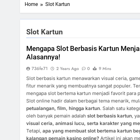
Home
Slot Kartun
Slot Kartun
Mengapa Slot Berbasis Kartun Menjadi
Alasannya!
736fe71
2 Years Ago
0
9 Mins
Slot berbasis kartun menawarkan visual ceria, gamep
fitur menarik yang membuatnya sangat populer. T
mengapa slot bertema kartun menjadi favorit para 
Slot online hadir dalam berbagai tema menarik, mul
petualangan, film, hingga kartun
. Salah satu kateg
oleh banyak pemain adalah
slot berbasis kartun
, y
visual ceria, animasi lucu, serta karakter yang
Tetapi,
apa yang membuat slot bertema kartun beg
kalangan pemain kasino online?
Artikel ini akan