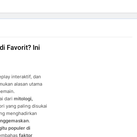
 Favorit? Ini
lay interaktif, dan
emukan alasan utama
pemain.
ai dari
mitologi,
ori yang paling disukai
ang menghadirkan
 menggemaskan
.
itu populer di
 membahas
faktor