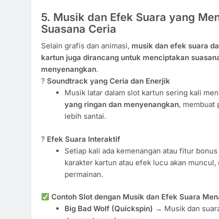
5. Musik dan Efek Suara yang M
Suasana Ceria
Selain grafis dan animasi,
musik dan efek suara da
kartun juga dirancang untuk menciptakan suasan
menyenangkan
.
?
Soundtrack yang Ceria dan Enerjik
Musik latar dalam slot kartun sering kali m
yang ringan dan menyenangkan
, membuat 
lebih santai.
?
Efek Suara Interaktif
Setiap kali ada kemenangan atau fitur bonus 
karakter kartun atau efek lucu akan muncu
permainan.
Contoh Slot dengan Musik dan Efek Suara Mena
Big Bad Wolf (Quickspin)
→ Musik dan suara