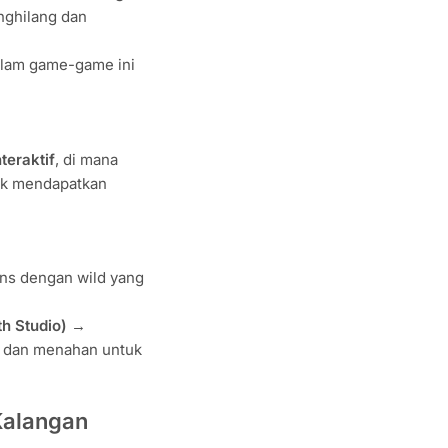
nghilang dan
alam game-game ini
teraktif
, di mana
uk mendapatkan
ns dengan wild yang
h Studio)
→
 dan menahan untuk
Kalangan