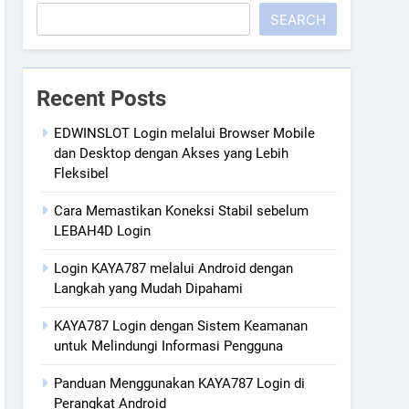
SEARCH
Recent Posts
EDWINSLOT Login melalui Browser Mobile
dan Desktop dengan Akses yang Lebih
Fleksibel
Cara Memastikan Koneksi Stabil sebelum
LEBAH4D Login
Login KAYA787 melalui Android dengan
Langkah yang Mudah Dipahami
KAYA787 Login dengan Sistem Keamanan
untuk Melindungi Informasi Pengguna
Panduan Menggunakan KAYA787 Login di
Perangkat Android