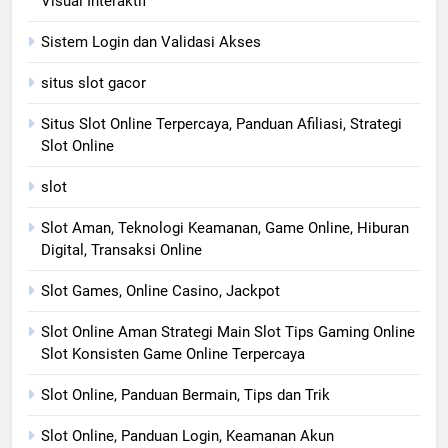
Visual Interaktif
Sistem Login dan Validasi Akses
situs slot gacor
Situs Slot Online Terpercaya, Panduan Afiliasi, Strategi
Slot Online
slot
Slot Aman, Teknologi Keamanan, Game Online, Hiburan
Digital, Transaksi Online
Slot Games, Online Casino, Jackpot
Slot Online Aman Strategi Main Slot Tips Gaming Online
Slot Konsisten Game Online Terpercaya
Slot Online, Panduan Bermain, Tips dan Trik
Slot Online, Panduan Login, Keamanan Akun