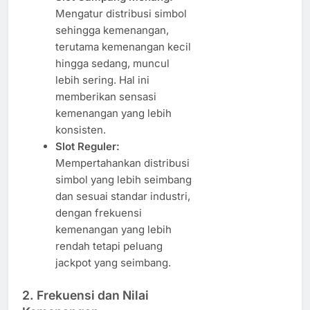
Mengatur distribusi simbol
sehingga kemenangan,
terutama kemenangan kecil
hingga sedang, muncul
lebih sering. Hal ini
memberikan sensasi
kemenangan yang lebih
konsisten.
Slot Reguler:
Mempertahankan distribusi
simbol yang lebih seimbang
dan sesuai standar industri,
dengan frekuensi
kemenangan yang lebih
rendah tetapi peluang
jackpot yang seimbang.
2. Frekuensi dan Nilai