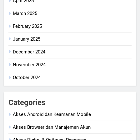
April 2025
March 2025
February 2025
January 2025
December 2024
November 2024
October 2024
Categories
Akses Android dan Keamanan Mobile
Akses Browser dan Manajemen Akun
Akses Digital & Optimasi Pengguna