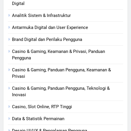
Digital
Analitik Sistem & Infrastruktur
Antarmuka Digital dan User Experience
Brand Digital dan Perilaku Pengguna
Casino & Gaming, Keamanan & Privasi, Panduan
Pengguna
Casino & Gaming, Panduan Pengguna, Keamanan &
Privasi
Casino & Gaming, Panduan Pengguna, Teknologi &
Inovasi
Casino, Slot Online, RTP Tinggi
Data & Statistik Permainan
Desain UI/UX & Pengalaman Pengguna