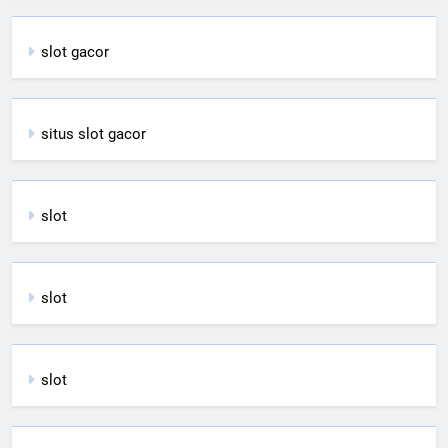
slot gacor
situs slot gacor
slot
slot
slot