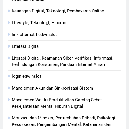
Keuangan Digital, Teknologi, Pembayaran Online
Lifestyle, Teknologi, Hiburan
link alternatif edwinslot
Literasi Digital
Literasi Digital, Keamanan Siber, Verifikasi Informasi,
Perlindungan Konsumen, Panduan Internet Aman
login edwinslot
Manajemen Akun dan Sinkronisasi Sistem
Manajemen Waktu Produktivitas Gaming Sehat
Kesejahteraan Mental Hiburan Digital
Motivasi dan Mindset, Pertumbuhan Pribadi, Psikologi
Kesuksesan, Pengembangan Mental, Ketahanan dan