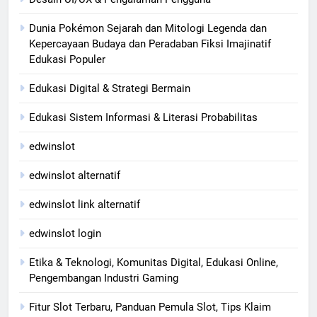
Dunia Pokémon Sejarah dan Mitologi Legenda dan
Kepercayaan Budaya dan Peradaban Fiksi Imajinatif
Edukasi Populer
Edukasi Digital & Strategi Bermain
Edukasi Sistem Informasi & Literasi Probabilitas
edwinslot
edwinslot alternatif
edwinslot link alternatif
edwinslot login
Etika & Teknologi, Komunitas Digital, Edukasi Online,
Pengembangan Industri Gaming
Fitur Slot Terbaru, Panduan Pemula Slot, Tips Klaim