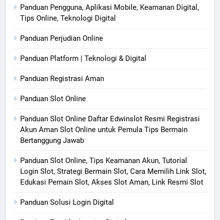
Panduan Pengguna, Aplikasi Mobile, Keamanan Digital,
Tips Online, Teknologi Digital
Panduan Perjudian Online
Panduan Platform | Teknologi & Digital
Panduan Registrasi Aman
Panduan Slot Online
Panduan Slot Online Daftar Edwinslot Resmi Registrasi
Akun Aman Slot Online untuk Pemula Tips Bermain
Bertanggung Jawab
Panduan Slot Online, Tips Keamanan Akun, Tutorial
Login Slot, Strategi Bermain Slot, Cara Memilih Link Slot,
Edukasi Pemain Slot, Akses Slot Aman, Link Resmi Slot
Panduan Solusi Login Digital