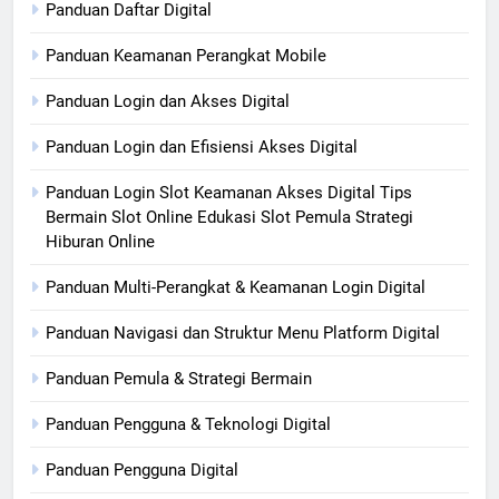
Panduan Daftar Digital
Panduan Keamanan Perangkat Mobile
Panduan Login dan Akses Digital
Panduan Login dan Efisiensi Akses Digital
Panduan Login Slot Keamanan Akses Digital Tips
Bermain Slot Online Edukasi Slot Pemula Strategi
Hiburan Online
Panduan Multi-Perangkat & Keamanan Login Digital
Panduan Navigasi dan Struktur Menu Platform Digital
Panduan Pemula & Strategi Bermain
Panduan Pengguna & Teknologi Digital
Panduan Pengguna Digital