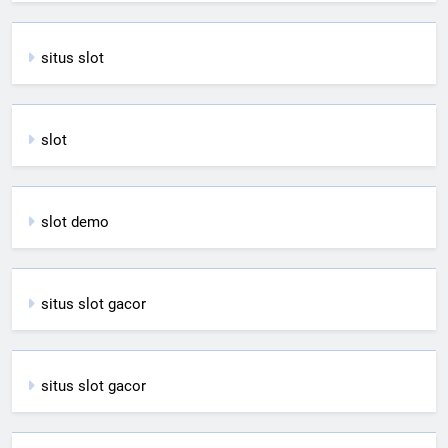
situs slot
slot
slot demo
situs slot gacor
situs slot gacor