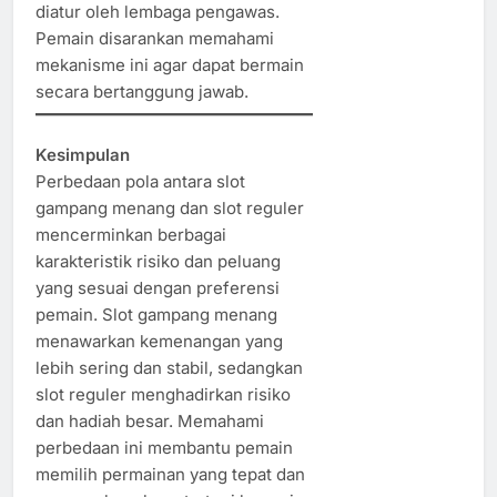
diatur oleh lembaga pengawas.
Pemain disarankan memahami
mekanisme ini agar dapat bermain
secara bertanggung jawab.
Kesimpulan
Perbedaan pola antara slot
gampang menang dan slot reguler
mencerminkan berbagai
karakteristik risiko dan peluang
yang sesuai dengan preferensi
pemain. Slot gampang menang
menawarkan kemenangan yang
lebih sering dan stabil, sedangkan
slot reguler menghadirkan risiko
dan hadiah besar. Memahami
perbedaan ini membantu pemain
memilih permainan yang tepat dan