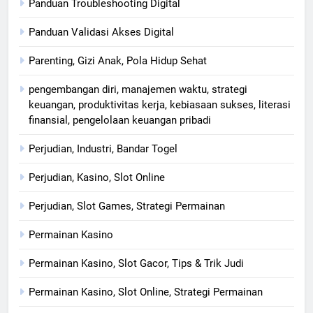
Panduan Troubleshooting Digital
Panduan Validasi Akses Digital
Parenting, Gizi Anak, Pola Hidup Sehat
pengembangan diri, manajemen waktu, strategi
keuangan, produktivitas kerja, kebiasaan sukses, literasi
finansial, pengelolaan keuangan pribadi
Perjudian, Industri, Bandar Togel
Perjudian, Kasino, Slot Online
Perjudian, Slot Games, Strategi Permainan
Permainan Kasino
Permainan Kasino, Slot Gacor, Tips & Trik Judi
Permainan Kasino, Slot Online, Strategi Permainan