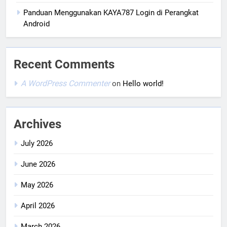
Panduan Menggunakan KAYA787 Login di Perangkat
Android
Recent Comments
A WordPress Commenter
on
Hello world!
Archives
July 2026
June 2026
May 2026
April 2026
March 2026