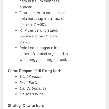
namun belum mencapai
puncak.
Fitur scatter muncul dalam
pola bertahap (rata-rata di
spin ke-70–90).
RTP cenderung stabil,
berkisar antara 96.0% –
96.5%.
Pola kemenangan minor
seperti 3 simbol sejenis dan
wild tunggal sering muncul.
Game Responsif di Siang Hari:
Wild Bandito
Fruit Party
Candy Bonanza
Caishen Wins
Strategi Disarankan: