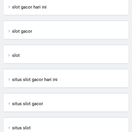
slot gacor hari ini
slot gacor
slot
situs slot gacor hari ini
situs slot gacor
situs slot