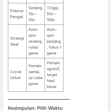
Sedang,
Tinggi,
Potensi
10x –
50x –
Pengali
30x
100x
Auto-
Auto-
spin
spin
Strategi
sedang,
panjang
Ideal
rotasi
, fokus 1
game
game
Pemain
Pemain
agresif,
Cocok
santai,
target
Untuk
uji coba
hasil
game
besar
Kesimpulan: Pilih Waktu