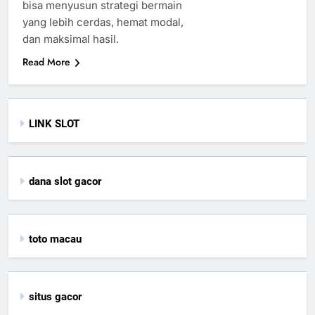
bisa menyusun strategi bermain
yang lebih cerdas, hemat modal,
dan maksimal hasil.
Read More
LINK SLOT
dana slot gacor
toto macau
situs gacor