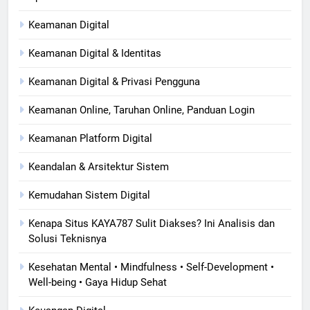
Keamanan Digital
Keamanan Digital & Identitas
Keamanan Digital & Privasi Pengguna
Keamanan Online, Taruhan Online, Panduan Login
Keamanan Platform Digital
Keandalan & Arsitektur Sistem
Kemudahan Sistem Digital
Kenapa Situs KAYA787 Sulit Diakses? Ini Analisis dan
Solusi Teknisnya
Kesehatan Mental • Mindfulness • Self-Development •
Well-being • Gaya Hidup Sehat