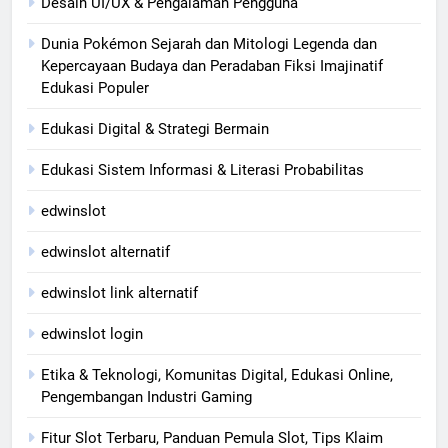
Desain UI/UX & Pengalaman Pengguna
Dunia Pokémon Sejarah dan Mitologi Legenda dan
Kepercayaan Budaya dan Peradaban Fiksi Imajinatif
Edukasi Populer
Edukasi Digital & Strategi Bermain
Edukasi Sistem Informasi & Literasi Probabilitas
edwinslot
edwinslot alternatif
edwinslot link alternatif
edwinslot login
Etika & Teknologi, Komunitas Digital, Edukasi Online,
Pengembangan Industri Gaming
Fitur Slot Terbaru, Panduan Pemula Slot, Tips Klaim