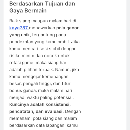
Berdasarkan Tujuan dan
Gaya Bermain
Baik siang maupun malam hari di
kaya787
menawarkan
pola gacor
yang unik
, tergantung pada
pendekatan yang kamu ambil. Jika
kamu mencari sesi stabil dengan
risiko minim dan cocok untuk
rotasi game, maka siang hari
adalah pilihan terbaik. Namun, jika
kamu mengejar kemenangan
besar, pengali tinggi, dan fitur
bonus ganda, maka malam hari
menjadi waktu paling potensial.
Kuncinya adalah konsistensi,
pencatatan, dan evaluasi.
Dengan
memahami pola siang dan malam
berdasarkan data lapangan, kamu