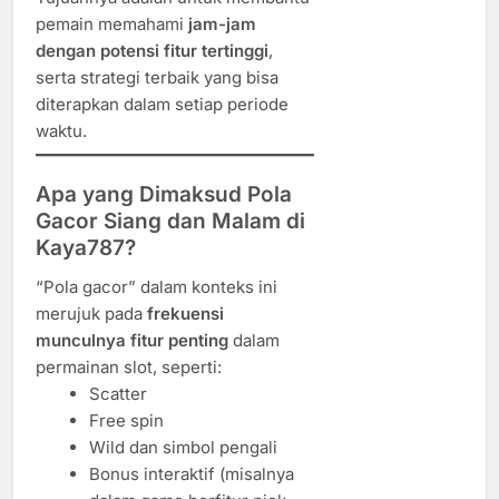
pemain memahami
jam-jam
dengan potensi fitur tertinggi
,
serta strategi terbaik yang bisa
diterapkan dalam setiap periode
waktu.
Apa yang Dimaksud Pola
Gacor Siang dan Malam di
Kaya787?
“Pola gacor” dalam konteks ini
merujuk pada
frekuensi
munculnya fitur penting
dalam
permainan slot, seperti:
Scatter
Free spin
Wild dan simbol pengali
Bonus interaktif (misalnya