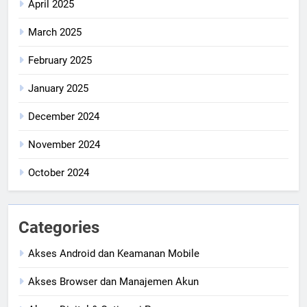
April 2025
March 2025
February 2025
January 2025
December 2024
November 2024
October 2024
Categories
Akses Android dan Keamanan Mobile
Akses Browser dan Manajemen Akun