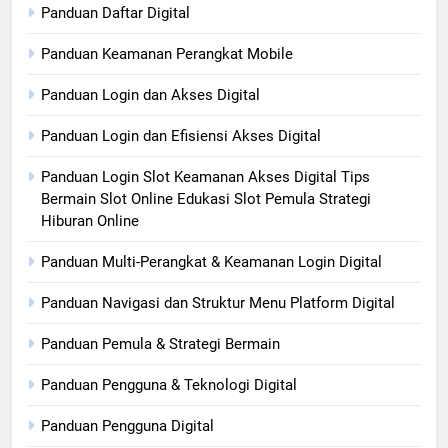
Panduan Daftar Digital
Panduan Keamanan Perangkat Mobile
Panduan Login dan Akses Digital
Panduan Login dan Efisiensi Akses Digital
Panduan Login Slot Keamanan Akses Digital Tips
Bermain Slot Online Edukasi Slot Pemula Strategi
Hiburan Online
Panduan Multi-Perangkat & Keamanan Login Digital
Panduan Navigasi dan Struktur Menu Platform Digital
Panduan Pemula & Strategi Bermain
Panduan Pengguna & Teknologi Digital
Panduan Pengguna Digital