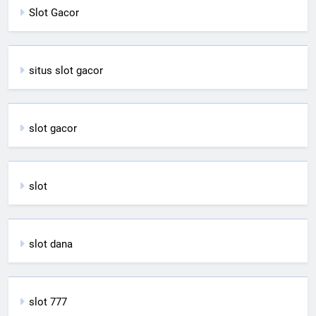
Slot Gacor
situs slot gacor
slot gacor
slot
slot dana
slot 777