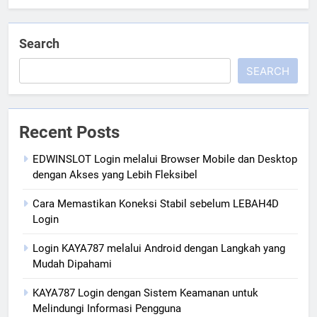
Search
SEARCH
Recent Posts
EDWINSLOT Login melalui Browser Mobile dan Desktop
dengan Akses yang Lebih Fleksibel
Cara Memastikan Koneksi Stabil sebelum LEBAH4D
Login
Login KAYA787 melalui Android dengan Langkah yang
Mudah Dipahami
KAYA787 Login dengan Sistem Keamanan untuk
Melindungi Informasi Pengguna