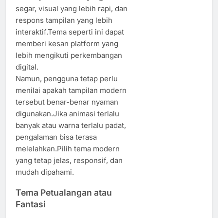
segar, visual yang lebih rapi, dan
respons tampilan yang lebih
interaktif.Tema seperti ini dapat
memberi kesan platform yang
lebih mengikuti perkembangan
digital.
Namun, pengguna tetap perlu
menilai apakah tampilan modern
tersebut benar-benar nyaman
digunakan.Jika animasi terlalu
banyak atau warna terlalu padat,
pengalaman bisa terasa
melelahkan.Pilih tema modern
yang tetap jelas, responsif, dan
mudah dipahami.
Tema Petualangan atau
Fantasi