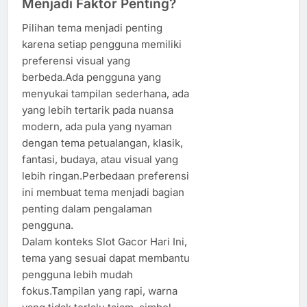
Menjadi Faktor Penting?
Pilihan tema menjadi penting
karena setiap pengguna memiliki
preferensi visual yang
berbeda.Ada pengguna yang
menyukai tampilan sederhana, ada
yang lebih tertarik pada nuansa
modern, ada pula yang nyaman
dengan tema petualangan, klasik,
fantasi, budaya, atau visual yang
lebih ringan.Perbedaan preferensi
ini membuat tema menjadi bagian
penting dalam pengalaman
pengguna.
Dalam konteks Slot Gacor Hari Ini,
tema yang sesuai dapat membantu
pengguna lebih mudah
fokus.Tampilan yang rapi, warna