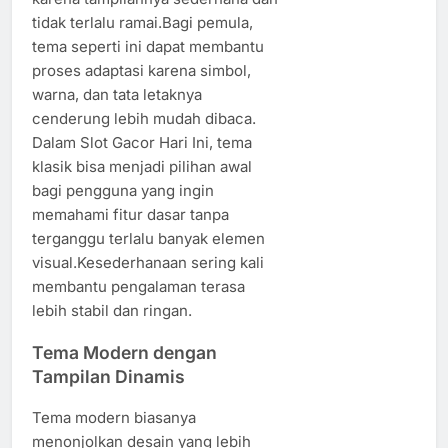
tidak terlalu ramai.Bagi pemula,
tema seperti ini dapat membantu
proses adaptasi karena simbol,
warna, dan tata letaknya
cenderung lebih mudah dibaca.
Dalam Slot Gacor Hari Ini, tema
klasik bisa menjadi pilihan awal
bagi pengguna yang ingin
memahami fitur dasar tanpa
terganggu terlalu banyak elemen
visual.Kesederhanaan sering kali
membantu pengalaman terasa
lebih stabil dan ringan.
Tema Modern dengan
Tampilan Dinamis
Tema modern biasanya
menonjolkan desain yang lebih