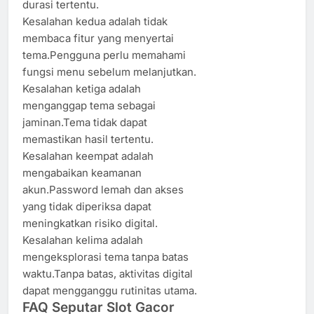
durasi tertentu.
Kesalahan kedua adalah tidak
membaca fitur yang menyertai
tema.Pengguna perlu memahami
fungsi menu sebelum melanjutkan.
Kesalahan ketiga adalah
menganggap tema sebagai
jaminan.Tema tidak dapat
memastikan hasil tertentu.
Kesalahan keempat adalah
mengabaikan keamanan
akun.Password lemah dan akses
yang tidak diperiksa dapat
meningkatkan risiko digital.
Kesalahan kelima adalah
mengeksplorasi tema tanpa batas
waktu.Tanpa batas, aktivitas digital
dapat mengganggu rutinitas utama.
FAQ Seputar Slot Gacor