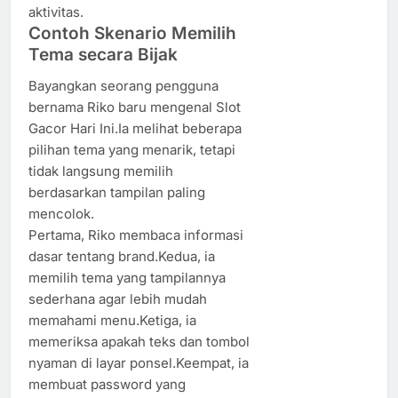
aktivitas.
Contoh Skenario Memilih
Tema secara Bijak
Bayangkan seorang pengguna
bernama Riko baru mengenal Slot
Gacor Hari Ini.Ia melihat beberapa
pilihan tema yang menarik, tetapi
tidak langsung memilih
berdasarkan tampilan paling
mencolok.
Pertama, Riko membaca informasi
dasar tentang brand.Kedua, ia
memilih tema yang tampilannya
sederhana agar lebih mudah
memahami menu.Ketiga, ia
memeriksa apakah teks dan tombol
nyaman di layar ponsel.Keempat, ia
membuat password yang