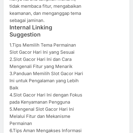
tidak membaca fitur, mengabaikan
keamanan, dan menganggap tema
sebagai jaminan.
Internal Linking
Suggestion
1.Tips Memilih Tema Permainan
Slot Gacor Hari Ini yang Sesuai
2.Slot Gacor Hari Ini dan Cara
Mengenali Fitur yang Menarik
3.Panduan Memilih Slot Gacor Hari
Ini untuk Pengalaman yang Lebih
Baik
4.Slot Gacor Hari Ini dengan Fokus
pada Kenyamanan Pengguna
5.Mengenal Slot Gacor Hari Ini
Melalui Fitur dan Mekanisme
Permainan
6.Tips Aman Mengakses Informasi