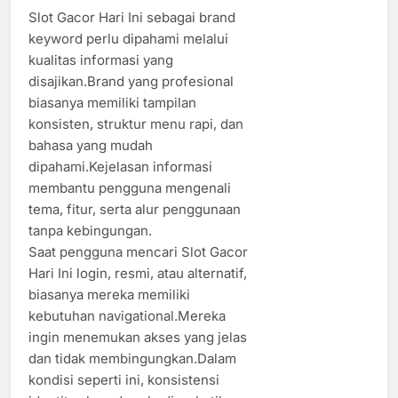
Slot Gacor Hari Ini sebagai brand
keyword perlu dipahami melalui
kualitas informasi yang
disajikan.Brand yang profesional
biasanya memiliki tampilan
konsisten, struktur menu rapi, dan
bahasa yang mudah
dipahami.Kejelasan informasi
membantu pengguna mengenali
tema, fitur, serta alur penggunaan
tanpa kebingungan.
Saat pengguna mencari Slot Gacor
Hari Ini login, resmi, atau alternatif,
biasanya mereka memiliki
kebutuhan navigational.Mereka
ingin menemukan akses yang jelas
dan tidak membingungkan.Dalam
kondisi seperti ini, konsistensi