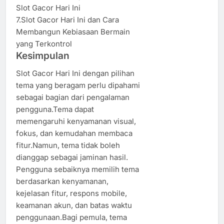
Slot Gacor Hari Ini
7.Slot Gacor Hari Ini dan Cara
Membangun Kebiasaan Bermain
yang Terkontrol
Kesimpulan
Slot Gacor Hari Ini dengan pilihan
tema yang beragam perlu dipahami
sebagai bagian dari pengalaman
pengguna.Tema dapat
memengaruhi kenyamanan visual,
fokus, dan kemudahan membaca
fitur.Namun, tema tidak boleh
dianggap sebagai jaminan hasil.
Pengguna sebaiknya memilih tema
berdasarkan kenyamanan,
kejelasan fitur, respons mobile,
keamanan akun, dan batas waktu
penggunaan.Bagi pemula, tema