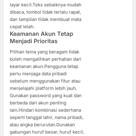
layar kecil.Teks sebaiknya mudah
dibaca, tombol tidak terlalu rapat,
dan tampilan tidak membuat mata
cepat lelah.
Keamanan Akun Tetap
Menjadi Prioritas
Pilihan tema yang beragam tidak
boleh mengalihkan perhatian dari
keamanan akun.Pengguna tetap
perlu menjaga data pribadi
sebelum menggunakan fitur atau
menjelajahi platform lebih jauh.
Gunakan password yang kuat dan
berbeda dari akun penting
lain.Hindari kombinasi sederhana
seperti tanggal lahir, nama pribadi,
atau angka berurutan.Gunakan
gabungan huruf besar, huruf kecil,