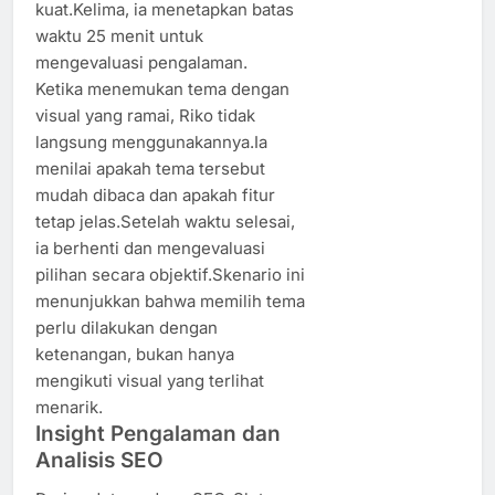
kuat.Kelima, ia menetapkan batas
waktu 25 menit untuk
mengevaluasi pengalaman.
Ketika menemukan tema dengan
visual yang ramai, Riko tidak
langsung menggunakannya.Ia
menilai apakah tema tersebut
mudah dibaca dan apakah fitur
tetap jelas.Setelah waktu selesai,
ia berhenti dan mengevaluasi
pilihan secara objektif.Skenario ini
menunjukkan bahwa memilih tema
perlu dilakukan dengan
ketenangan, bukan hanya
mengikuti visual yang terlihat
menarik.
Insight Pengalaman dan
Analisis SEO