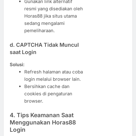
Gunakan link alternatif
resmi yang disediakan oleh
Horas88 jika situs utama
sedang mengalami
pemeliharaan.
d. CAPTCHA Tidak Muncul
saat Login
Solusi:
Refresh halaman atau coba
login melalui browser lain.
Bersihkan cache dan
cookies di pengaturan
browser.
4. Tips Keamanan Saat
Menggunakan Horas88
Login