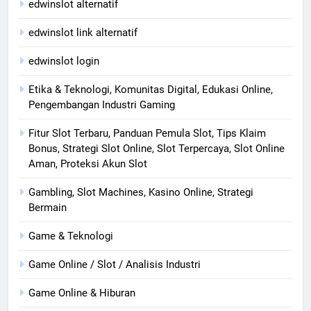
edwinslot alternatif
edwinslot link alternatif
edwinslot login
Etika & Teknologi, Komunitas Digital, Edukasi Online,
Pengembangan Industri Gaming
Fitur Slot Terbaru, Panduan Pemula Slot, Tips Klaim
Bonus, Strategi Slot Online, Slot Terpercaya, Slot Online
Aman, Proteksi Akun Slot
Gambling, Slot Machines, Kasino Online, Strategi
Bermain
Game & Teknologi
Game Online / Slot / Analisis Industri
Game Online & Hiburan