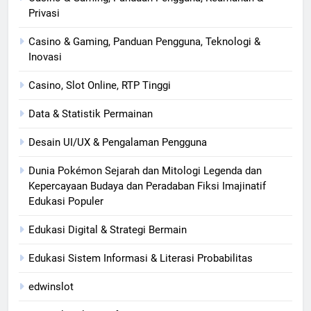
Privasi
Casino & Gaming, Panduan Pengguna, Teknologi &
Inovasi
Casino, Slot Online, RTP Tinggi
Data & Statistik Permainan
Desain UI/UX & Pengalaman Pengguna
Dunia Pokémon Sejarah dan Mitologi Legenda dan
Kepercayaan Budaya dan Peradaban Fiksi Imajinatif
Edukasi Populer
Edukasi Digital & Strategi Bermain
Edukasi Sistem Informasi & Literasi Probabilitas
edwinslot