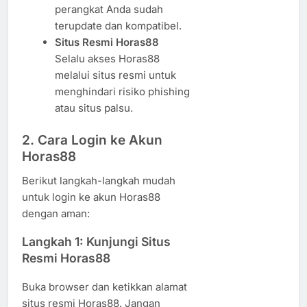
perangkat Anda sudah
terupdate dan kompatibel.
Situs Resmi Horas88
Selalu akses Horas88
melalui situs resmi untuk
menghindari risiko phishing
atau situs palsu.
2. Cara Login ke Akun
Horas88
Berikut langkah-langkah mudah
untuk login ke akun Horas88
dengan aman:
Langkah 1: Kunjungi Situs
Resmi Horas88
Buka browser dan ketikkan alamat
situs resmi Horas88. Jangan