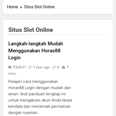
Home
Situs Slot Online
Situs Slot Online
Langkah-langkah Mudah
Menggunakan Horas88
Login
736fe71
1 year ago
0
7
mins
Pelajari cara menggunakan
Horas88 Login dengan mudah dan
aman. Ikuti panduan lengkap ini
untuk mengakses akun Anda tanpa
kendala dan menikmati permainan
dengan nyaman.