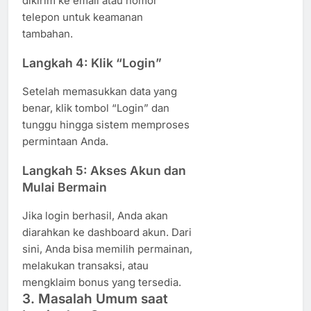
dikirim ke email atau nomor
telepon untuk keamanan
tambahan.
Langkah 4: Klik “Login”
Setelah memasukkan data yang
benar, klik tombol “Login” dan
tunggu hingga sistem memproses
permintaan Anda.
Langkah 5: Akses Akun dan
Mulai Bermain
Jika login berhasil, Anda akan
diarahkan ke dashboard akun. Dari
sini, Anda bisa memilih permainan,
melakukan transaksi, atau
mengklaim bonus yang tersedia.
3. Masalah Umum saat