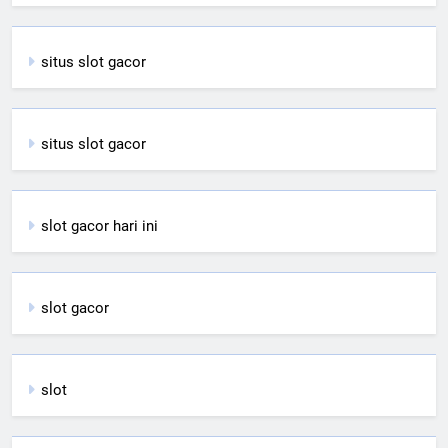
situs slot gacor
situs slot gacor
slot gacor hari ini
slot gacor
slot