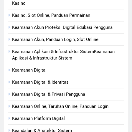
Kasino
Kasino, Slot Online, Panduan Permainan
Keamanan Akun Proteksi Digital Edukasi Pengguna
Keamanan Akun, Panduan Login, Slot Online
Keamanan Aplikasi & Infrastruktur SistemKeamanan
Aplikasi & Infrastruktur Sistem
Keamanan Digital
Keamanan Digital & Identitas
Keamanan Digital & Privasi Pengguna
Keamanan Online, Taruhan Online, Panduan Login
Keamanan Platform Digital
Keandalan & Arsitektur Sistem