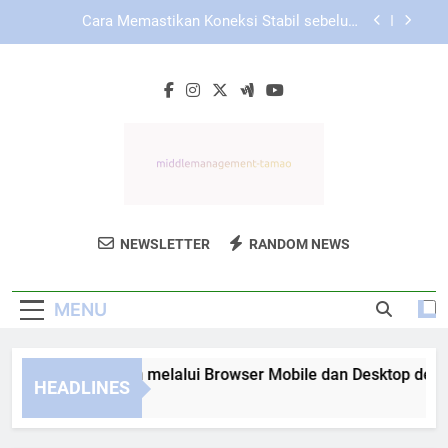
Skip
Login KAYA787 melalui Android dengan Langkah
to
yang Mudah Dipahami
content
KAYA787 Login dengan Sistem Keamanan untuk
Melindungi Informasi Pengguna
EDWINSLOT Login melalui Browser Mobile dan
Desktop dengan Akses yang Lebih Fleksibel
Cara Memastikan Koneksi Stabil sebelum
LEBAH4D Login
Login KAYA787 melalui Android dengan Langkah
yang Mudah Dipahami
Middle
Dapatkan Tips Dan Strategi Manajemen
KAYA787 Login dengan Sistem Keamanan untuk
NEWSLETTER
RANDOM NEWS
Management
Melindungi Informasi Pengguna
Dari Middle Management Tamao Untuk
Kemajuan Bisnis Anda.
Tamao
MENU
WINSLOT Login melalui Browser Mobile dan Desktop dengan A
HEADLINES
Weeks Ago