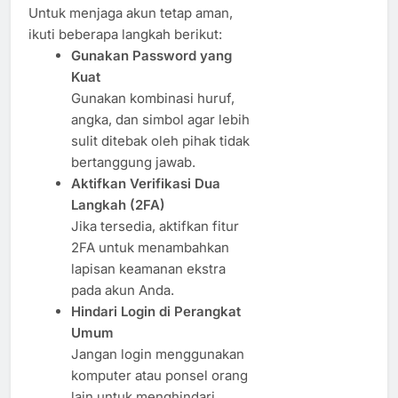
Untuk menjaga akun tetap aman,
ikuti beberapa langkah berikut:
Gunakan Password yang
Kuat
Gunakan kombinasi huruf,
angka, dan simbol agar lebih
sulit ditebak oleh pihak tidak
bertanggung jawab.
Aktifkan Verifikasi Dua
Langkah (2FA)
Jika tersedia, aktifkan fitur
2FA untuk menambahkan
lapisan keamanan ekstra
pada akun Anda.
Hindari Login di Perangkat
Umum
Jangan login menggunakan
komputer atau ponsel orang
lain untuk menghindari