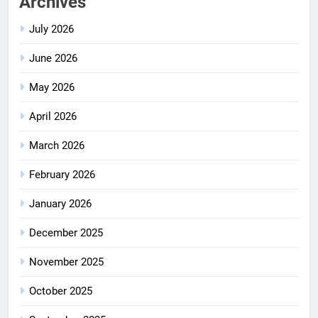
Archives
July 2026
June 2026
May 2026
April 2026
March 2026
February 2026
January 2026
December 2025
November 2025
October 2025