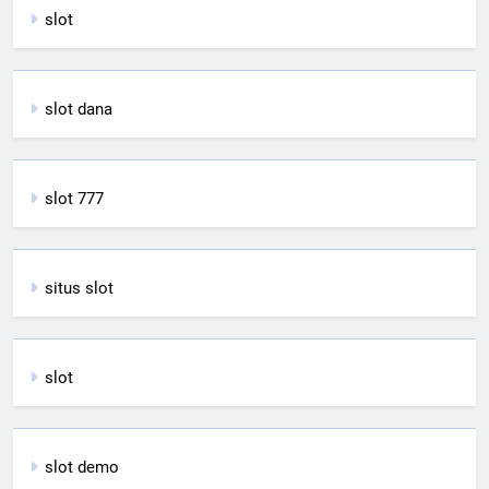
slot
slot dana
slot 777
situs slot
slot
slot demo