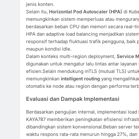
jenis konten.
Selain itu,
Horizontal Pod Autoscaler (HPA)
di Kub
memungkinkan sistem memperluas atau menguran
berdasarkan beban CPU dan memori secara real-ti
HPA dan adaptive load balancing menjadikan siste
responsif terhadap fluktuasi trafik pengguna, baik 
maupun kondisi idle.
Dalam konteks multi-region deployment,
Service M
digunakan untuk mengatur lalu lintas antar layana
efisien.Selain mendukung mTLS (mutual TLS) untuk
memungkinkan
intelligent routing
yang mengalihka
otomatis ke node atau region dengan performa terb
Evaluasi dan Dampak Implementasi
Berdasarkan pengujian internal, implementasi load 
KAYA787 memberikan peningkatan efisiensi infrast
dibandingkan sistem konvensional.Beban server ter
waktu respons rata-rata menurun hingga 27%, dan