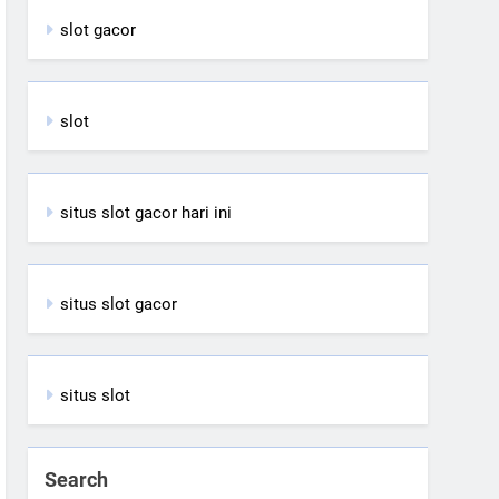
slot gacor
slot
situs slot gacor hari ini
situs slot gacor
situs slot
Search