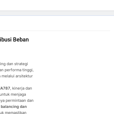
ibusi Beban
ng dan strategi
an performa tinggi,
 melalui arsitektur
A787
, kinerja dan
 untuk menjaga
nya permintaan dan
 balancing dan
tuk memastikan