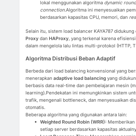
lokal menggunakan algoritma
dynamic round
connection
.Algoritma ini menyesuaikan pe
berdasarkan kapasitas CPU, memori, dan
re
Selain itu, sistem load balancer KAYA787 didukung
Proxy
dan
HAProxy
, yang terkenal karena efisien
dalam mengelola lalu lintas multi-protokol (HTTP, 
Algoritma Distribusi Beban Adaptif
Berbeda dari load balancing konvensional yang bers
menerapkan
adaptive load balancing
yang didukung
berbasis data real-time dan pembelajaran mesin (
learning).Pendekatan ini memungkinkan sistem unt
trafik, mengenali bottleneck, dan menyesuaikan dis
otomatis.
Beberapa algoritma yang digunakan antara lain:
Weighted Round Robin (WRR):
Memberikan 
setiap server berdasarkan kapasitas aktualny