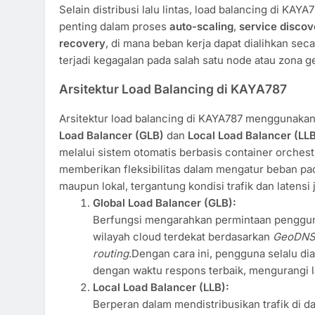
Selain distribusi lalu lintas, load balancing di KAY
penting dalam proses
auto-scaling
,
service discov
recovery
, di mana beban kerja dapat dialihkan seca
terjadi kegagalan pada salah satu node atau zona g
Arsitektur Load Balancing di KAYA787
Arsitektur load balancing di KAYA787 menggunaka
Load Balancer (GLB)
dan
Local Load Balancer (LL
melalui sistem otomatis berbasis container orchest
memberikan fleksibilitas dalam mengatur beban pad
maupun lokal, tergantung kondisi trafik dan latensi 
Global Load Balancer (GLB):
Berfungsi mengarahkan permintaan pengguna
wilayah cloud terdekat berdasarkan
GeoDN
routing
.Dengan cara ini, pengguna selalu di
dengan waktu respons terbaik, mengurangi l
Local Load Balancer (LLB):
Berperan dalam mendistribusikan trafik di d