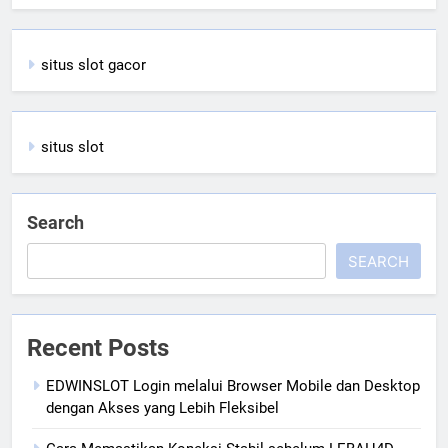
situs slot gacor
situs slot
Search
SEARCH
Recent Posts
EDWINSLOT Login melalui Browser Mobile dan Desktop
dengan Akses yang Lebih Fleksibel