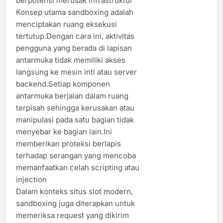
berpotensi merusak infrastruktur
Konsep utama sandboxing adalah
menciptakan ruang eksekusi
tertutup.Dengan cara ini, aktivitas
pengguna yang berada di lapisan
antarmuka tidak memiliki akses
langsung ke mesin inti atau server
backend.Setiap komponen
antarmuka berjalan dalam ruang
terpisah sehingga kerusakan atau
manipulasi pada satu bagian tidak
menyebar ke bagian lain.Ini
memberikan proteksi berlapis
terhadap serangan yang mencoba
memanfaatkan celah scripting atau
injection
Dalam konteks situs slot modern,
sandboxing juga diterapkan untuk
memeriksa request yang dikirim