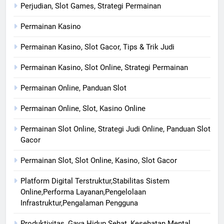
Perjudian, Slot Games, Strategi Permainan
Permainan Kasino
Permainan Kasino, Slot Gacor, Tips & Trik Judi
Permainan Kasino, Slot Online, Strategi Permainan
Permainan Online, Panduan Slot
Permainan Online, Slot, Kasino Online
Permainan Slot Online, Strategi Judi Online, Panduan Slot
Gacor
Permainan Slot, Slot Online, Kasino, Slot Gacor
Platform Digital Terstruktur,Stabilitas Sistem
Online,Performa Layanan,Pengelolaan
Infrastruktur,Pengalaman Pengguna
Produktivitas, Gaya Hidup Sehat, Kesehatan Mental,