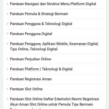
Panduan Navigasi dan Struktur Menu Platform Digital
Panduan Pemula & Strategi Bermain
Panduan Pengguna & Teknologi Digital
Panduan Pengguna Digital
Panduan Pengguna, Aplikasi Mobile, Keamanan Digital,
Tips Online, Teknologi Digital
Panduan Perjudian Online
Panduan Platform | Teknologi & Digital
Panduan Registrasi Aman
Panduan Slot Online
Panduan Slot Online Daftar Edwinslot Resmi Registrasi
Akun Aman Slot Online untuk Pemula Tips Bermain