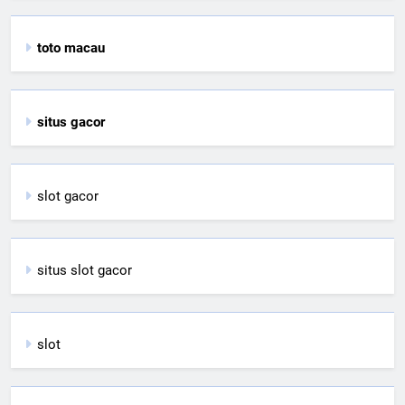
toto macau
situs gacor
slot gacor
situs slot gacor
slot