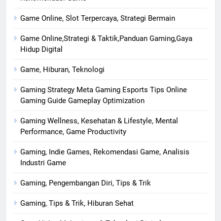
Game Online, Slot Terpercaya, Strategi Bermain
Game Online,Strategi & Taktik,Panduan Gaming,Gaya
Hidup Digital
Game, Hiburan, Teknologi
Gaming Strategy Meta Gaming Esports Tips Online
Gaming Guide Gameplay Optimization
Gaming Wellness, Kesehatan & Lifestyle, Mental
Performance, Game Productivity
Gaming, Indie Games, Rekomendasi Game, Analisis
Industri Game
Gaming, Pengembangan Diri, Tips & Trik
Gaming, Tips & Trik, Hiburan Sehat