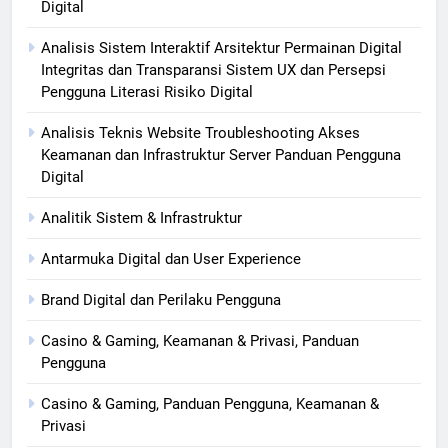
Digital
Analisis Sistem Interaktif Arsitektur Permainan Digital
Integritas dan Transparansi Sistem UX dan Persepsi
Pengguna Literasi Risiko Digital
Analisis Teknis Website Troubleshooting Akses
Keamanan dan Infrastruktur Server Panduan Pengguna
Digital
Analitik Sistem & Infrastruktur
Antarmuka Digital dan User Experience
Brand Digital dan Perilaku Pengguna
Casino & Gaming, Keamanan & Privasi, Panduan
Pengguna
Casino & Gaming, Panduan Pengguna, Keamanan &
Privasi