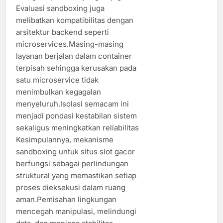
Evaluasi sandboxing juga
melibatkan kompatibilitas dengan
arsitektur backend seperti
microservices.Masing-masing
layanan berjalan dalam container
terpisah sehingga kerusakan pada
satu microservice tidak
menimbulkan kegagalan
menyeluruh.Isolasi semacam ini
menjadi pondasi kestabilan sistem
sekaligus meningkatkan reliabilitas
Kesimpulannya, mekanisme
sandboxing untuk situs slot gacor
berfungsi sebagai perlindungan
struktural yang memastikan setiap
proses dieksekusi dalam ruang
aman.Pemisahan lingkungan
mencegah manipulasi, melindungi