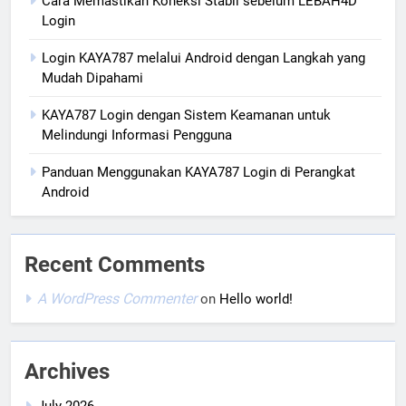
Cara Memastikan Koneksi Stabil sebelum LEBAH4D
Login
Login KAYA787 melalui Android dengan Langkah yang
Mudah Dipahami
KAYA787 Login dengan Sistem Keamanan untuk
Melindungi Informasi Pengguna
Panduan Menggunakan KAYA787 Login di Perangkat
Android
Recent Comments
A WordPress Commenter
on
Hello world!
Archives