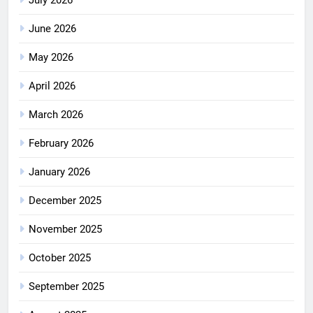
July 2026
June 2026
May 2026
April 2026
March 2026
February 2026
January 2026
December 2025
November 2025
October 2025
September 2025