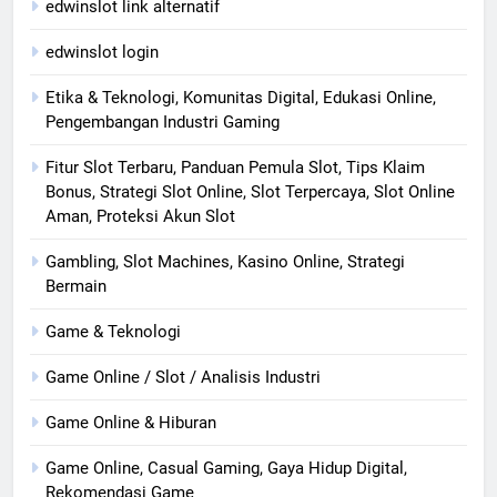
edwinslot link alternatif
edwinslot login
Etika & Teknologi, Komunitas Digital, Edukasi Online,
Pengembangan Industri Gaming
Fitur Slot Terbaru, Panduan Pemula Slot, Tips Klaim
Bonus, Strategi Slot Online, Slot Terpercaya, Slot Online
Aman, Proteksi Akun Slot
Gambling, Slot Machines, Kasino Online, Strategi
Bermain
Game & Teknologi
Game Online / Slot / Analisis Industri
Game Online & Hiburan
Game Online, Casual Gaming, Gaya Hidup Digital,
Rekomendasi Game