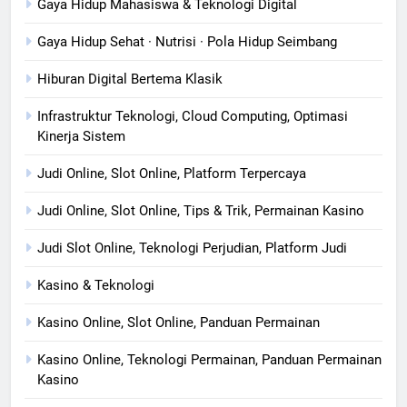
Gaya Hidup Mahasiswa & Teknologi Digital
Gaya Hidup Sehat · Nutrisi · Pola Hidup Seimbang
Hiburan Digital Bertema Klasik
Infrastruktur Teknologi, Cloud Computing, Optimasi
Kinerja Sistem
Judi Online, Slot Online, Platform Terpercaya
Judi Online, Slot Online, Tips & Trik, Permainan Kasino
Judi Slot Online, Teknologi Perjudian, Platform Judi
Kasino & Teknologi
Kasino Online, Slot Online, Panduan Permainan
Kasino Online, Teknologi Permainan, Panduan Permainan
Kasino