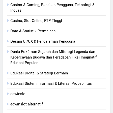
Casino & Gaming, Panduan Pengguna, Teknologi &
Inovasi
Casino, Slot Online, RTP Tinggi
Data & Statistik Permainan
Desain UI/UX & Pengalaman Pengguna
Dunia Pokémon Sejarah dan Mitologi Legenda dan
Kepercayaan Budaya dan Peradaban Fiksi Imajinatif
Edukasi Populer
Edukasi Digital & Strategi Bermain
Edukasi Sistem Informasi & Literasi Probabilitas
edwinslot
edwinslot alternatif