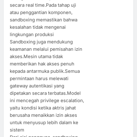
secara real time.Pada tahap uji
atau penggantian komponen,
sandboxing memastikan bahwa
kesalahan tidak mengenai
lingkungan produksi
Sandboxing juga mendukung
keamanan melalui pemisahan izin
akses.Mesin utama tidak
memberikan hak akses penuh
kepada antarmuka publik.Semua
permintaan harus melewati
gateway autentikasi yang
dipetakan secara terbatas.Model
ini mencegah privilege escalation,
yaitu kondisi ketika aktris jahat
berusaha menaikkan izin akses
untuk menyusup lebih dalam ke
sistem