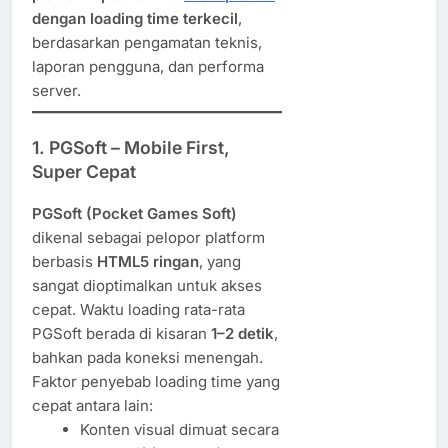
dengan loading time terkecil
,
berdasarkan pengamatan teknis,
laporan pengguna, dan performa
server.
1.
PGSoft – Mobile First,
Super Cepat
PGSoft (Pocket Games Soft)
dikenal sebagai pelopor platform
berbasis
HTML5 ringan
, yang
sangat dioptimalkan untuk akses
cepat. Waktu loading rata-rata
PGSoft berada di kisaran
1–2 detik
,
bahkan pada koneksi menengah.
Faktor penyebab loading time yang
cepat antara lain:
Konten visual dimuat secara