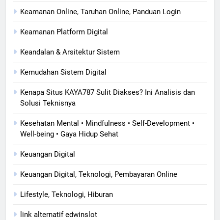
Keamanan Online, Taruhan Online, Panduan Login
Keamanan Platform Digital
Keandalan & Arsitektur Sistem
Kemudahan Sistem Digital
Kenapa Situs KAYA787 Sulit Diakses? Ini Analisis dan
Solusi Teknisnya
Kesehatan Mental • Mindfulness • Self-Development •
Well-being • Gaya Hidup Sehat
Keuangan Digital
Keuangan Digital, Teknologi, Pembayaran Online
Lifestyle, Teknologi, Hiburan
link alternatif edwinslot