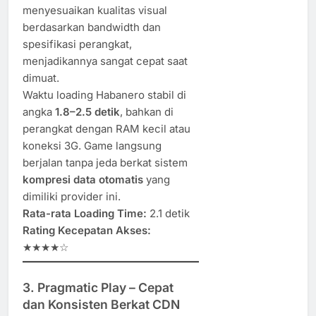
menyesuaikan kualitas visual
berdasarkan bandwidth dan
spesifikasi perangkat,
menjadikannya sangat cepat saat
dimuat.
Waktu loading Habanero stabil di
angka
1.8–2.5 detik
, bahkan di
perangkat dengan RAM kecil atau
koneksi 3G. Game langsung
berjalan tanpa jeda berkat sistem
kompresi data otomatis
yang
dimiliki provider ini.
Rata-rata Loading Time:
2.1 detik
Rating Kecepatan Akses:
★★★★☆
3.
Pragmatic Play – Cepat
dan Konsisten Berkat CDN