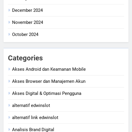
December 2024
November 2024
October 2024
Categories
Akses Android dan Keamanan Mobile
Akses Browser dan Manajemen Akun
Akses Digital & Optimasi Pengguna
alternatif edwinslot
alternatif link edwinslot
Analisis Brand Digital