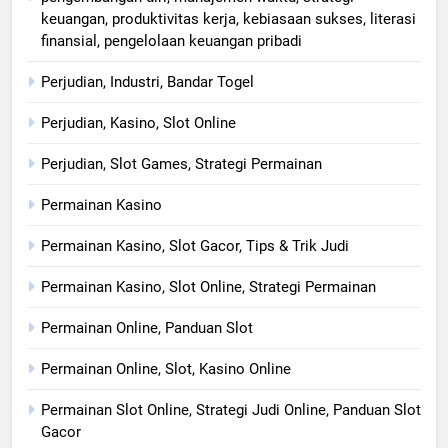
keuangan, produktivitas kerja, kebiasaan sukses, literasi
finansial, pengelolaan keuangan pribadi
Perjudian, Industri, Bandar Togel
Perjudian, Kasino, Slot Online
Perjudian, Slot Games, Strategi Permainan
Permainan Kasino
Permainan Kasino, Slot Gacor, Tips & Trik Judi
Permainan Kasino, Slot Online, Strategi Permainan
Permainan Online, Panduan Slot
Permainan Online, Slot, Kasino Online
Permainan Slot Online, Strategi Judi Online, Panduan Slot
Gacor