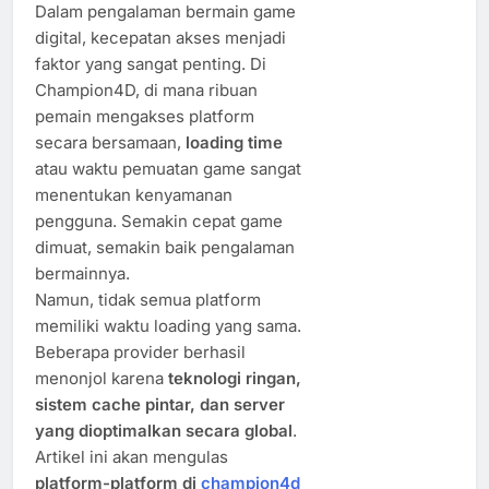
Dalam pengalaman bermain game
digital, kecepatan akses menjadi
faktor yang sangat penting. Di
Champion4D, di mana ribuan
pemain mengakses platform
secara bersamaan,
loading time
atau waktu pemuatan game sangat
menentukan kenyamanan
pengguna. Semakin cepat game
dimuat, semakin baik pengalaman
bermainnya.
Namun, tidak semua platform
memiliki waktu loading yang sama.
Beberapa provider berhasil
menonjol karena
teknologi ringan,
sistem cache pintar, dan server
yang dioptimalkan secara global
.
Artikel ini akan mengulas
platform-platform di
champion4d