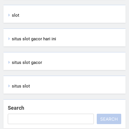
slot
situs slot gacor hari ini
situs slot gacor
situs slot
Search
SEARCH