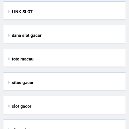
LINK SLOT
dana slot gacor
toto macau
situs gacor
slot gacor