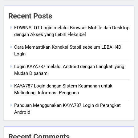
Recent Posts
EDWINSLOT Login melalui Browser Mobile dan Desktop
dengan Akses yang Lebih Fleksibel
Cara Memastikan Koneksi Stabil sebelum LEBAH4D
Login
Login KAYA787 melalui Android dengan Langkah yang
Mudah Dipahami
KAYA787 Login dengan Sistem Keamanan untuk
Melindungi Informasi Pengguna
Panduan Menggunakan KAYA787 Login di Perangkat
Android
Recent Comments