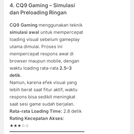
4.
CQ9 Gaming – Simulasi
dan Preloading Ringan
CQ9 Gaming
menggunakan teknik
simulasi awal
untuk mempercepat
loading visual sebelum gameplay
utama dimulai. Proses ini
mempercepat respons awal di
browser maupun mobile, dengan
waktu loading rata-rata
2.5–3
detik
.
Namun, karena efek visual yang
lebih berat saat fitur aktif, waktu
respons bisa sedikit meningkat
saat sesi game sudah berjalan.
Rata-rata Loading Time:
2.8 detik
Rating Kecepatan Akses:
★★★☆☆