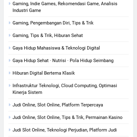
Gaming, Indie Games, Rekomendasi Game, Analisis
Industri Game
Gaming, Pengembangan Diri, Tips & Trik
Gaming, Tips & Trik, Hiburan Sehat
Gaya Hidup Mahasiswa & Teknologi Digital
Gaya Hidup Sehat · Nutrisi · Pola Hidup Seimbang
Hiburan Digital Bertema Klasik
Infrastruktur Teknologi, Cloud Computing, Optimasi
Kinerja Sistem
Judi Online, Slot Online, Platform Terpercaya
Judi Online, Slot Online, Tips & Trik, Permainan Kasino
Judi Slot Online, Teknologi Perjudian, Platform Judi