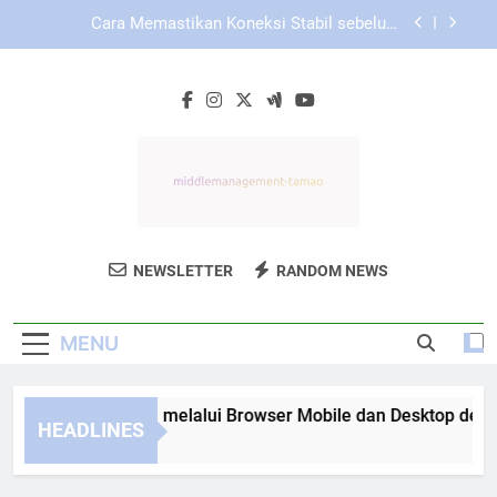
Skip
Login KAYA787 melalui Android dengan Langkah
to
yang Mudah Dipahami
content
KAYA787 Login dengan Sistem Keamanan untuk
Melindungi Informasi Pengguna
EDWINSLOT Login melalui Browser Mobile dan
Desktop dengan Akses yang Lebih Fleksibel
Cara Memastikan Koneksi Stabil sebelum
LEBAH4D Login
Login KAYA787 melalui Android dengan Langkah
yang Mudah Dipahami
Middle
Dapatkan Tips Dan Strategi Manajemen
KAYA787 Login dengan Sistem Keamanan untuk
NEWSLETTER
RANDOM NEWS
Management
Melindungi Informasi Pengguna
Dari Middle Management Tamao Untuk
Kemajuan Bisnis Anda.
Tamao
MENU
DWINSLOT Login melalui Browser Mobile dan Desktop dengan 
HEADLINES
 Weeks Ago