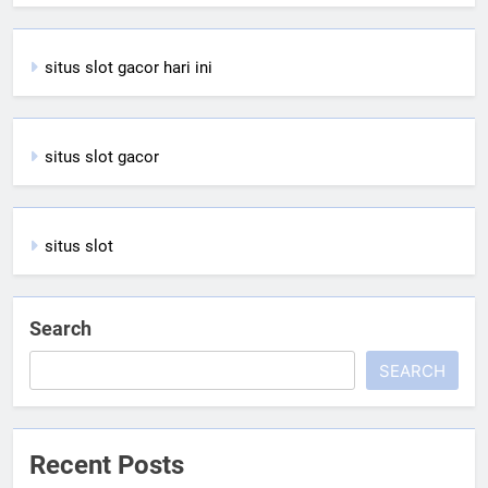
situs slot gacor hari ini
situs slot gacor
situs slot
Search
SEARCH
Recent Posts