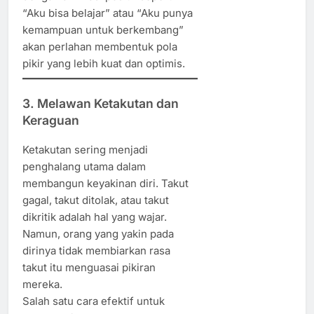
“Aku bisa belajar” atau “Aku punya
kemampuan untuk berkembang”
akan perlahan membentuk pola
pikir yang lebih kuat dan optimis.
3. Melawan Ketakutan dan
Keraguan
Ketakutan sering menjadi
penghalang utama dalam
membangun keyakinan diri. Takut
gagal, takut ditolak, atau takut
dikritik adalah hal yang wajar.
Namun, orang yang yakin pada
dirinya tidak membiarkan rasa
takut itu menguasai pikiran
mereka.
Salah satu cara efektif untuk