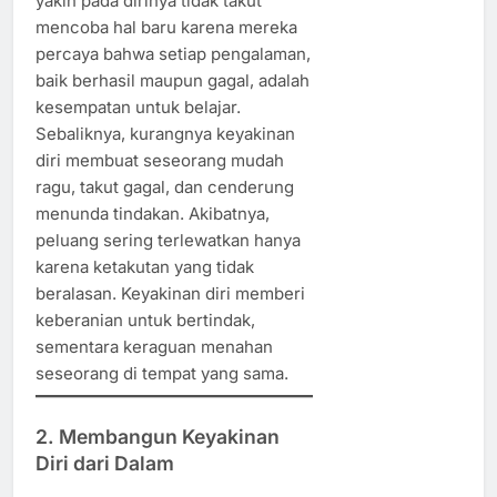
yakin pada dirinya tidak takut
mencoba hal baru karena mereka
percaya bahwa setiap pengalaman,
baik berhasil maupun gagal, adalah
kesempatan untuk belajar.
Sebaliknya, kurangnya keyakinan
diri membuat seseorang mudah
ragu, takut gagal, dan cenderung
menunda tindakan. Akibatnya,
peluang sering terlewatkan hanya
karena ketakutan yang tidak
beralasan. Keyakinan diri memberi
keberanian untuk bertindak,
sementara keraguan menahan
seseorang di tempat yang sama.
2. Membangun Keyakinan
Diri dari Dalam