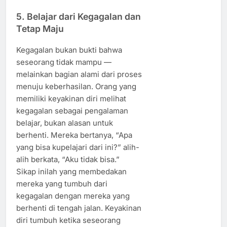
5. Belajar dari Kegagalan dan
Tetap Maju
Kegagalan bukan bukti bahwa
seseorang tidak mampu —
melainkan bagian alami dari proses
menuju keberhasilan. Orang yang
memiliki keyakinan diri melihat
kegagalan sebagai pengalaman
belajar, bukan alasan untuk
berhenti. Mereka bertanya, “Apa
yang bisa kupelajari dari ini?” alih-
alih berkata, “Aku tidak bisa.”
Sikap inilah yang membedakan
mereka yang tumbuh dari
kegagalan dengan mereka yang
berhenti di tengah jalan. Keyakinan
diri tumbuh ketika seseorang