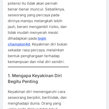
potensi itu tidak akan pernah
benar-benar muncul. Sebaliknya,
seseorang yang percaya pada
dirinya mampu melangkah lebih
jauh, berani mengambil risiko, dan
tidak mudah menyerah meski
dihadapkan pada
login
champion4d
. Keyakinan diri bukan
sekadar rasa percaya, melainkan
bentuk penghargaan terhadap
kemampuan dan nilai diri sendiri.
1. Mengapa Keyakinan Diri
Begitu Penting
Keyakinan diri memengaruhi cara
seseorang berpikir, bertindak, dan
menghadapi dunia. Orang yang