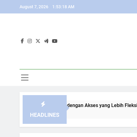
Skip
August 7, 2026
1:53:19 AM
to
content
Mid
Dapatkan 
Mobile dan Desktop dengan Akses yang Lebih Fleksibel
HEADLINES