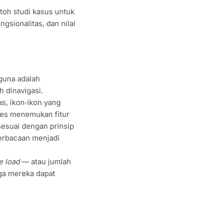
oh studi kasus untuk
sionalitas, dan nilai
gguna adalah
 dinavigasi.
s, ikon‑ikon yang
oses menemukan fitur
sesuai dengan prinsip
erbacaan menjadi
e load
— atau jumlah
ga mereka dapat