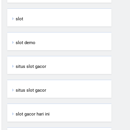
slot
slot demo
situs slot gacor
situs slot gacor
slot gacor hari ini