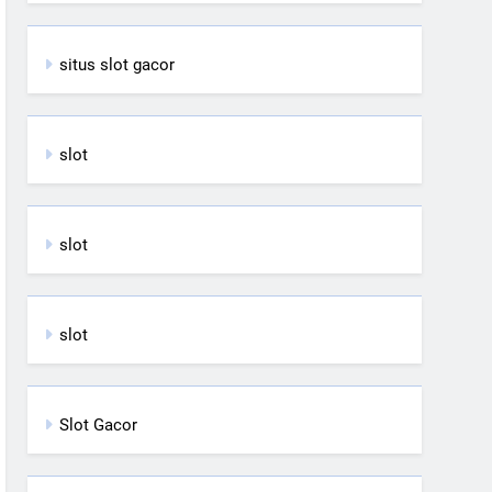
situs slot gacor
slot
slot
slot
Slot Gacor