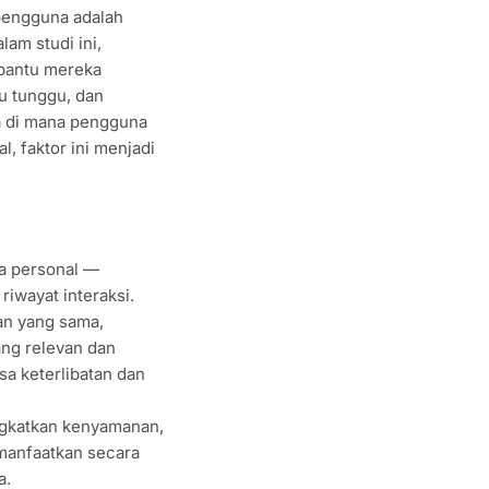
pengguna adalah
am studi ini,
bantu mereka
u tunggu, dan
ra di mana pengguna
l, faktor ini menjadi
a personal —
iwayat interaksi.
an yang sama,
ng relevan dan
sa keterlibatan dan
ngkatkan kenyamanan,
manfaatkan secara
a.