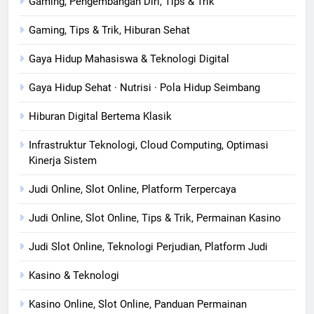
Gaming, Pengembangan Diri, Tips & Trik
Gaming, Tips & Trik, Hiburan Sehat
Gaya Hidup Mahasiswa & Teknologi Digital
Gaya Hidup Sehat · Nutrisi · Pola Hidup Seimbang
Hiburan Digital Bertema Klasik
Infrastruktur Teknologi, Cloud Computing, Optimasi
Kinerja Sistem
Judi Online, Slot Online, Platform Terpercaya
Judi Online, Slot Online, Tips & Trik, Permainan Kasino
Judi Slot Online, Teknologi Perjudian, Platform Judi
Kasino & Teknologi
Kasino Online, Slot Online, Panduan Permainan