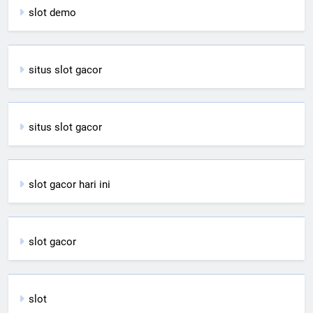
slot demo
situs slot gacor
situs slot gacor
slot gacor hari ini
slot gacor
slot