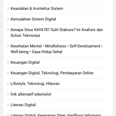
Keandalan & Arsitektur Sistem
Kemudahan Sistem Digital
Kenapa Situs KAYA787 Sulit Diakses? Ini Analisis dan
Solusi Teknisnya
Kesehatan Mental • Mindfulness • Self-Development •
Well-being • Gaya Hidup Sehat
Keuangan Digital
Keuangan Digital, Teknologi, Pembayaran Online
Lifestyle, Teknologi, Hiburan
link alternatif edwinslot
Literasi Digital
Literasi Digital, Keamanan Siber, Verifikasi Informasi,