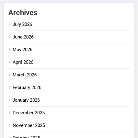
Archives
July 2026
June 2026
May 2026
April 2026
March 2026
February 2026
January 2026
December 2025
November 2025