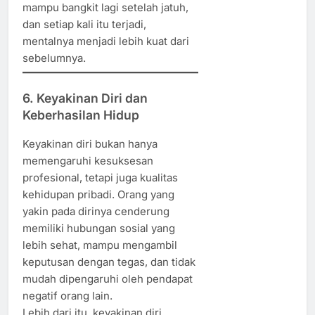
mampu bangkit lagi setelah jatuh,
dan setiap kali itu terjadi,
mentalnya menjadi lebih kuat dari
sebelumnya.
6. Keyakinan Diri dan
Keberhasilan Hidup
Keyakinan diri bukan hanya
memengaruhi kesuksesan
profesional, tetapi juga kualitas
kehidupan pribadi. Orang yang
yakin pada dirinya cenderung
memiliki hubungan sosial yang
lebih sehat, mampu mengambil
keputusan dengan tegas, dan tidak
mudah dipengaruhi oleh pendapat
negatif orang lain.
Lebih dari itu, keyakinan diri