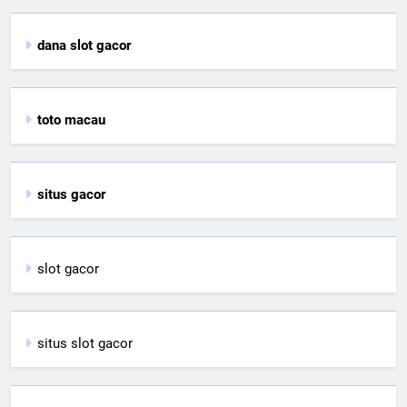
dana slot gacor
toto macau
situs gacor
slot gacor
situs slot gacor