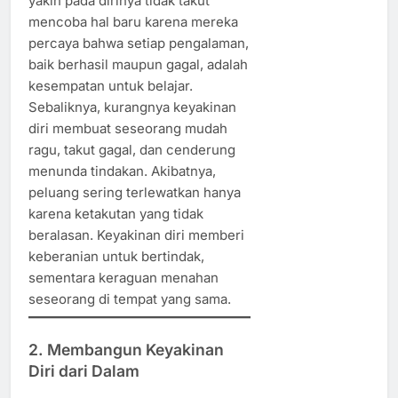
yakin pada dirinya tidak takut
mencoba hal baru karena mereka
percaya bahwa setiap pengalaman,
baik berhasil maupun gagal, adalah
kesempatan untuk belajar.
Sebaliknya, kurangnya keyakinan
diri membuat seseorang mudah
ragu, takut gagal, dan cenderung
menunda tindakan. Akibatnya,
peluang sering terlewatkan hanya
karena ketakutan yang tidak
beralasan. Keyakinan diri memberi
keberanian untuk bertindak,
sementara keraguan menahan
seseorang di tempat yang sama.
2. Membangun Keyakinan
Diri dari Dalam