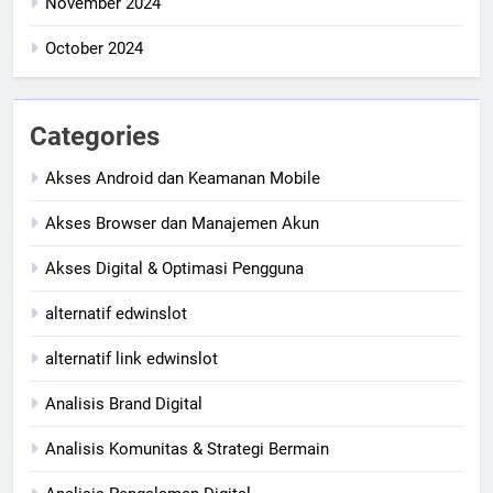
November 2024
October 2024
Categories
Akses Android dan Keamanan Mobile
Akses Browser dan Manajemen Akun
Akses Digital & Optimasi Pengguna
alternatif edwinslot
alternatif link edwinslot
Analisis Brand Digital
Analisis Komunitas & Strategi Bermain