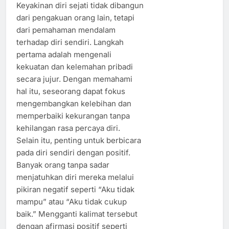
Keyakinan diri sejati tidak dibangun
dari pengakuan orang lain, tetapi
dari pemahaman mendalam
terhadap diri sendiri. Langkah
pertama adalah mengenali
kekuatan dan kelemahan pribadi
secara jujur. Dengan memahami
hal itu, seseorang dapat fokus
mengembangkan kelebihan dan
memperbaiki kekurangan tanpa
kehilangan rasa percaya diri.
Selain itu, penting untuk berbicara
pada diri sendiri dengan positif.
Banyak orang tanpa sadar
menjatuhkan diri mereka melalui
pikiran negatif seperti “Aku tidak
mampu” atau “Aku tidak cukup
baik.” Mengganti kalimat tersebut
dengan afirmasi positif seperti