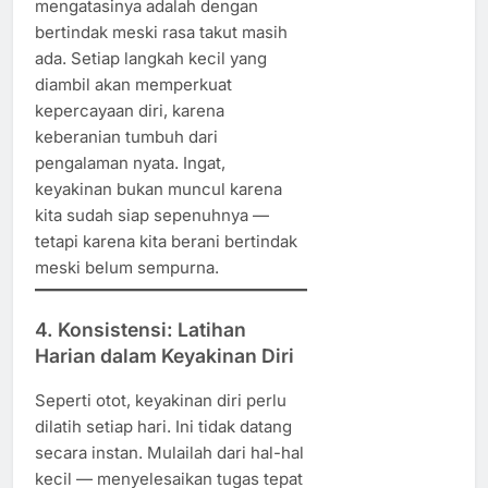
mengatasinya adalah dengan
bertindak meski rasa takut masih
ada. Setiap langkah kecil yang
diambil akan memperkuat
kepercayaan diri, karena
keberanian tumbuh dari
pengalaman nyata. Ingat,
keyakinan bukan muncul karena
kita sudah siap sepenuhnya —
tetapi karena kita berani bertindak
meski belum sempurna.
4. Konsistensi: Latihan
Harian dalam Keyakinan Diri
Seperti otot, keyakinan diri perlu
dilatih setiap hari. Ini tidak datang
secara instan. Mulailah dari hal-hal
kecil — menyelesaikan tugas tepat