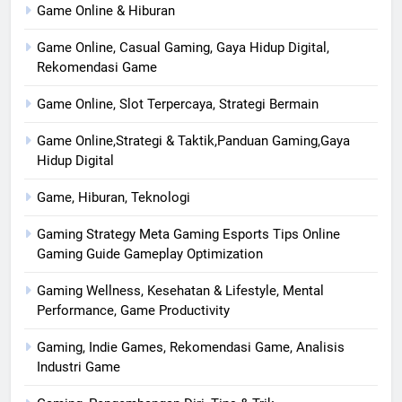
Game Online & Hiburan
Game Online, Casual Gaming, Gaya Hidup Digital,
Rekomendasi Game
Game Online, Slot Terpercaya, Strategi Bermain
Game Online,Strategi & Taktik,Panduan Gaming,Gaya
Hidup Digital
Game, Hiburan, Teknologi
Gaming Strategy Meta Gaming Esports Tips Online
Gaming Guide Gameplay Optimization
Gaming Wellness, Kesehatan & Lifestyle, Mental
Performance, Game Productivity
Gaming, Indie Games, Rekomendasi Game, Analisis
Industri Game