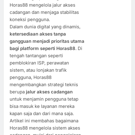
Horas88 mengelola jalur akses
cadangan dan menjaga stabilitas
koneksi pengguna.
Dalam dunia digital yang dinamis,
ketersediaan akses tanpa
gangguan menjadi prioritas utama
bagi platform seperti Horas88
. Di
tengah tantangan seperti
pemblokiran ISP, perawatan
sistem, atau lonjakan trafik
pengguna, Horas88
mengembangkan strategi teknis
berupa
jalur akses cadangan
untuk menjamin pengguna tetap
bisa masuk ke layanan mereka
kapan saja dan dari mana saja.
Artikel ini membahas bagaimana
Horas88 mengelola sistem akses