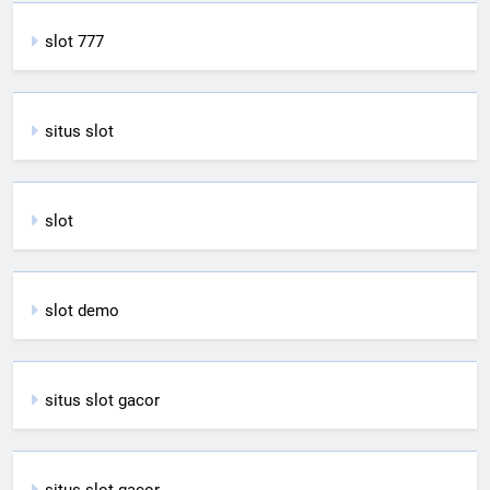
slot 777
situs slot
slot
slot demo
situs slot gacor