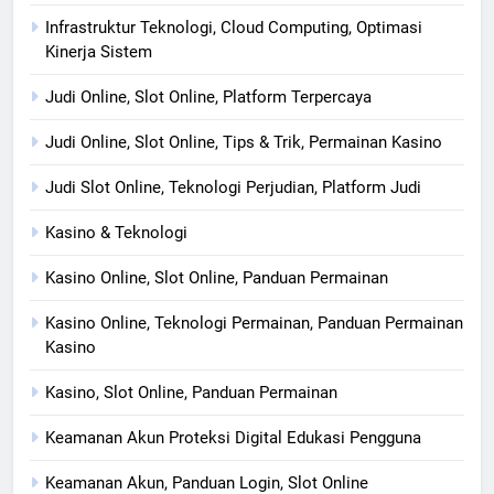
Infrastruktur Teknologi, Cloud Computing, Optimasi
Kinerja Sistem
Judi Online, Slot Online, Platform Terpercaya
Judi Online, Slot Online, Tips & Trik, Permainan Kasino
Judi Slot Online, Teknologi Perjudian, Platform Judi
Kasino & Teknologi
Kasino Online, Slot Online, Panduan Permainan
Kasino Online, Teknologi Permainan, Panduan Permainan
Kasino
Kasino, Slot Online, Panduan Permainan
Keamanan Akun Proteksi Digital Edukasi Pengguna
Keamanan Akun, Panduan Login, Slot Online