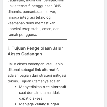
cadangan, mulai dari pengelolaan
link alternatif, penggunaan DNS
dinamis, pemantauan server,
hingga integrasi teknologi
keamanan demi memastikan
koneksi tetap stabil, aman, dan
ramah pengguna.
1.
Tujuan Pengelolaan Jalur
Akses Cadangan
Jalur akses cadangan, atau lebih
dikenal sebagai
link alternatif
,
adalah bagian dari strategi mitigasi
teknis. Tujuan utamanya adalah:
Menyediakan
rute alternatif
saat domain utama tidak
dapat diakses
Menjaga
kelangsungan