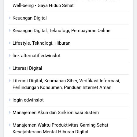
Well-being • Gaya Hidup Sehat
Keuangan Digital
Keuangan Digital, Teknologi, Pembayaran Online
Lifestyle, Teknologi, Hiburan
link alternatif edwinslot
Literasi Digital
Literasi Digital, Keamanan Siber, Verifikasi Informasi,
Perlindungan Konsumen, Panduan Internet Aman
login edwinslot
Manajemen Akun dan Sinkronisasi Sistem
Manajemen Waktu Produktivitas Gaming Sehat
Kesejahteraan Mental Hiburan Digital