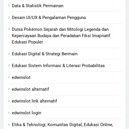
Data & Statistik Permainan
Desain UI/UX & Pengalaman Pengguna
Dunia Pokémon Sejarah dan Mitologi Legenda dan
Kepercayaan Budaya dan Peradaban Fiksi Imajinatif
Edukasi Populer
Edukasi Digital & Strategi Bermain
Edukasi Sistem Informasi & Literasi Probabilitas
edwinslot
edwinslot alternatif
edwinslot link alternatif
edwinslot login
Etika & Teknologi, Komunitas Digital, Edukasi Online,