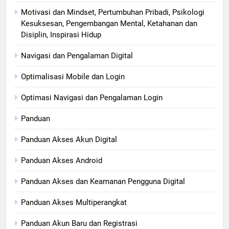
Motivasi dan Mindset, Pertumbuhan Pribadi, Psikologi
Kesuksesan, Pengembangan Mental, Ketahanan dan
Disiplin, Inspirasi Hidup
Navigasi dan Pengalaman Digital
Optimalisasi Mobile dan Login
Optimasi Navigasi dan Pengalaman Login
Panduan
Panduan Akses Akun Digital
Panduan Akses Android
Panduan Akses dan Keamanan Pengguna Digital
Panduan Akses Multiperangkat
Panduan Akun Baru dan Registrasi