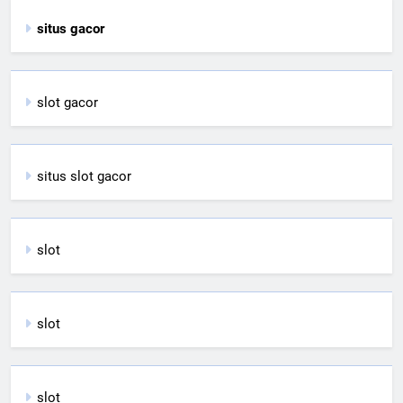
situs gacor
slot gacor
situs slot gacor
slot
slot
slot