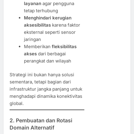
layanan
agar pengguna
tetap terhubung
Menghindari kerugian
aksesibilitas
karena faktor
eksternal seperti sensor
jaringan
Memberikan
fleksibilitas
akses
dari berbagai
perangkat dan wilayah
Strategi ini bukan hanya solusi
sementara, tetapi bagian dari
infrastruktur jangka panjang untuk
menghadapi dinamika konektivitas
global.
2.
Pembuatan dan Rotasi
Domain Alternatif