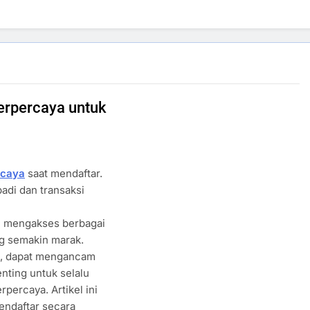
erpercaya untuk
rcaya
saat mendaftar.
badi dan transaksi
m mengakses berbagai
g semakin marak.
su, dapat mengancam
enting untuk selalu
rpercaya. Artikel ini
endaftar secara