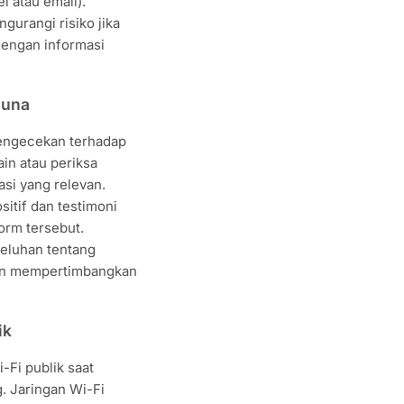
l atau email).
urangi risiko jika
engan informasi
guna
pengecekan terhadap
ain atau periksa
asi yang relevan.
sitif dan testimoni
orm tersebut.
eluhan tentang
 dan mempertimbangkan
ik
Fi publik saat
g. Jaringan Wi-Fi