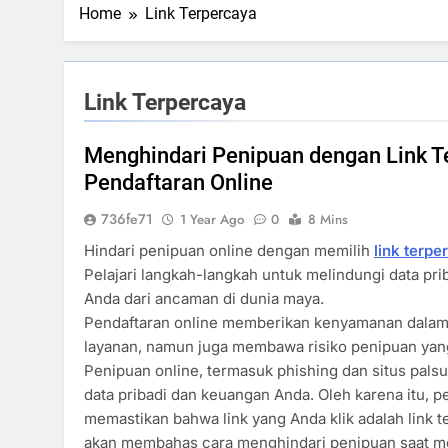
Home
Link Terpercaya
Link Terpercaya
Menghindari Penipuan dengan Link T
Pendaftaran Online
736fe71
1 Year Ago
0
8 Mins
Hindari penipuan online dengan memilih
link terpe
Pelajari langkah-langkah untuk melindungi data pri
Anda dari ancaman di dunia maya.
Pendaftaran online memberikan kenyamanan dala
layanan, namun juga membawa risiko penipuan yan
Penipuan online, termasuk phishing dan situs pal
data pribadi dan keuangan Anda. Oleh karena itu, p
memastikan bahwa link yang Anda klik adalah link te
akan membahas cara menghindari penipuan saat m