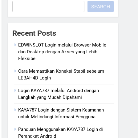
SEARCH
Recent Posts
EDWINSLOT Login melalui Browser Mobile
dan Desktop dengan Akses yang Lebih
Fleksibel
Cara Memastikan Koneksi Stabil sebelum
LEBAH4D Login
Login KAYA787 melalui Android dengan
Langkah yang Mudah Dipahami
KAYA787 Login dengan Sistem Keamanan
untuk Melindungi Informasi Pengguna
Panduan Menggunakan KAYA787 Login di
Perangkat Android