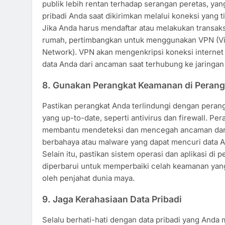
publik lebih rentan terhadap serangan peretas, yan
pribadi Anda saat dikirimkan melalui koneksi yang t
Jika Anda harus mendaftar atau melakukan transaksi
rumah, pertimbangkan untuk menggunakan VPN (Vir
Network). VPN akan mengenkripsi koneksi internet
data Anda dari ancaman saat terhubung ke jaringan 
8.
Gunakan Perangkat Keamanan di Perang
Pastikan perangkat Anda terlindungi dengan peran
yang up-to-date, seperti antivirus dan firewall. Per
membantu mendeteksi dan mencegah ancaman dari
berbahaya atau malware yang dapat mencuri data A
Selain itu, pastikan sistem operasi dan aplikasi di 
diperbarui untuk memperbaiki celah keamanan yan
oleh penjahat dunia maya.
9.
Jaga Kerahasiaan Data Pribadi
Selalu berhati-hati dengan data pribadi yang Anda 