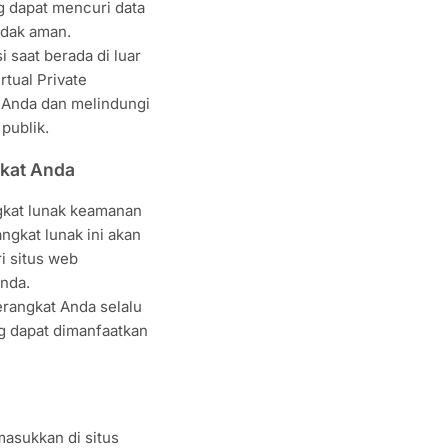
g dapat mencuri data
idak aman.
 saat berada di luar
tual Private
 Anda dan melindungi
publik.
kat Anda
gkat lunak keamanan
angkat lunak ini akan
 situs web
nda.
perangkat Anda selalu
g dapat dimanfaatkan
masukkan di situs