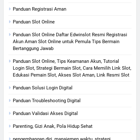
Panduan Registrasi Aman
Panduan Slot Online
Panduan Slot Online Daftar Edwinslot Resmi Registrasi
Akun Aman Slot Online untuk Pemula Tips Bermain
Bertanggung Jawab
Panduan Slot Online, Tips Keamanan Akun, Tutorial
Login Slot, Strategi Bermain Slot, Cara Memilih Link Slot,
Edukasi Pemain Slot, Akses Slot Aman, Link Resmi Slot
Panduan Solusi Login Digital
Panduan Troubleshooting Digital
Panduan Validasi Akses Digital
Parenting, Gizi Anak, Pola Hidup Sehat
pengembangan diri, manajemen waktu, strategi