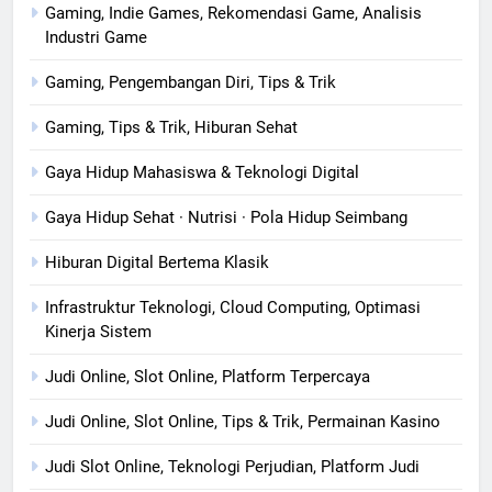
Gaming, Indie Games, Rekomendasi Game, Analisis
Industri Game
Gaming, Pengembangan Diri, Tips & Trik
Gaming, Tips & Trik, Hiburan Sehat
Gaya Hidup Mahasiswa & Teknologi Digital
Gaya Hidup Sehat · Nutrisi · Pola Hidup Seimbang
Hiburan Digital Bertema Klasik
Infrastruktur Teknologi, Cloud Computing, Optimasi
Kinerja Sistem
Judi Online, Slot Online, Platform Terpercaya
Judi Online, Slot Online, Tips & Trik, Permainan Kasino
Judi Slot Online, Teknologi Perjudian, Platform Judi