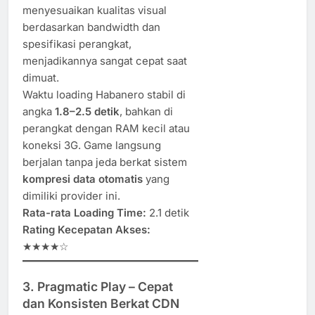
menyesuaikan kualitas visual
berdasarkan bandwidth dan
spesifikasi perangkat,
menjadikannya sangat cepat saat
dimuat.
Waktu loading Habanero stabil di
angka
1.8–2.5 detik
, bahkan di
perangkat dengan RAM kecil atau
koneksi 3G. Game langsung
berjalan tanpa jeda berkat sistem
kompresi data otomatis
yang
dimiliki provider ini.
Rata-rata Loading Time:
2.1 detik
Rating Kecepatan Akses:
★★★★☆
3.
Pragmatic Play – Cepat
dan Konsisten Berkat CDN