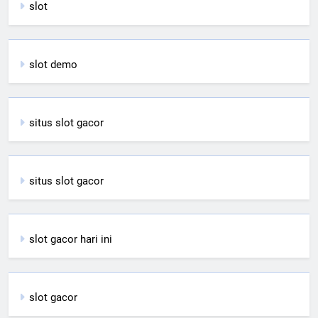
slot
slot demo
situs slot gacor
situs slot gacor
slot gacor hari ini
slot gacor