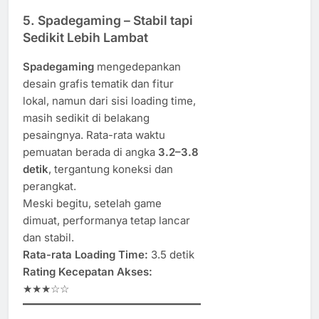
5.
Spadegaming – Stabil tapi
Sedikit Lebih Lambat
Spadegaming
mengedepankan
desain grafis tematik dan fitur
lokal, namun dari sisi loading time,
masih sedikit di belakang
pesaingnya. Rata-rata waktu
pemuatan berada di angka
3.2–3.8
detik
, tergantung koneksi dan
perangkat.
Meski begitu, setelah game
dimuat, performanya tetap lancar
dan stabil.
Rata-rata Loading Time:
3.5 detik
Rating Kecepatan Akses:
★★★☆☆