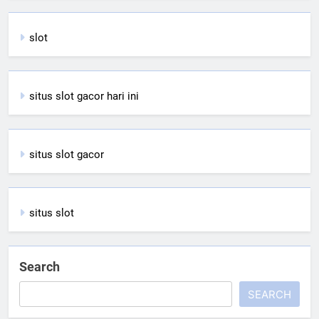
slot
situs slot gacor hari ini
situs slot gacor
situs slot
Search
SEARCH