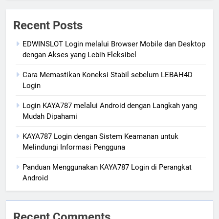
Recent Posts
EDWINSLOT Login melalui Browser Mobile dan Desktop
dengan Akses yang Lebih Fleksibel
Cara Memastikan Koneksi Stabil sebelum LEBAH4D
Login
Login KAYA787 melalui Android dengan Langkah yang
Mudah Dipahami
KAYA787 Login dengan Sistem Keamanan untuk
Melindungi Informasi Pengguna
Panduan Menggunakan KAYA787 Login di Perangkat
Android
Recent Comments