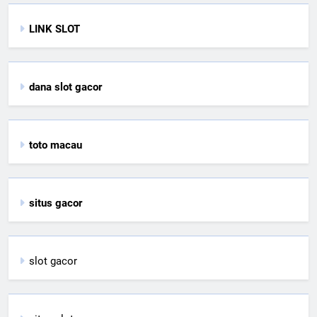
LINK SLOT
dana slot gacor
toto macau
situs gacor
slot gacor