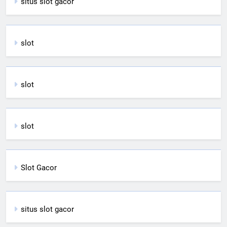
situs slot gacor
slot
slot
slot
Slot Gacor
situs slot gacor