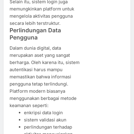
Selain itu, sistem login juga
memungkinkan platform untuk
mengelola aktivitas pengguna
secara lebih terstruktur.
Perlindungan Data
Pengguna
Dalam dunia digital, data
merupakan aset yang sangat
berharga. Oleh karena itu, sistem
autentikasi harus mampu
memastikan bahwa informasi
pengguna tetap terlindungi.
Platform modern biasanya
menggunakan berbagai metode
keamanan seperti:
enkripsi data login
sistem validasi akun
perlindungan terhadap