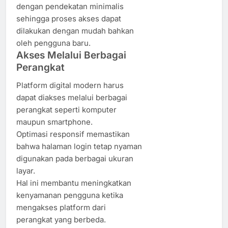
dengan pendekatan minimalis
sehingga proses akses dapat
dilakukan dengan mudah bahkan
oleh pengguna baru.
Akses Melalui Berbagai
Perangkat
Platform digital modern harus
dapat diakses melalui berbagai
perangkat seperti komputer
maupun smartphone.
Optimasi responsif memastikan
bahwa halaman login tetap nyaman
digunakan pada berbagai ukuran
layar.
Hal ini membantu meningkatkan
kenyamanan pengguna ketika
mengakses platform dari
perangkat yang berbeda.