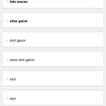
toto macau
situs gacor
slot gacor
situs slot gacor
slot
slot