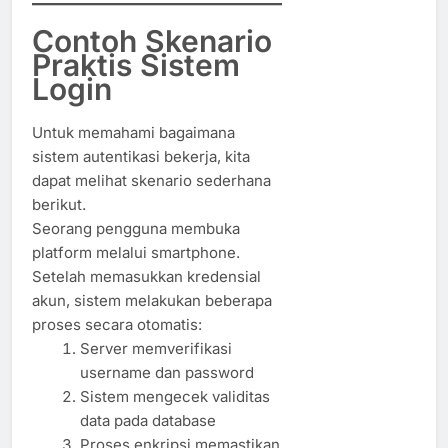
Contoh Skenario
Praktis Sistem
Login
Untuk memahami bagaimana
sistem autentikasi bekerja, kita
dapat melihat skenario sederhana
berikut.
Seorang pengguna membuka
platform melalui smartphone.
Setelah memasukkan kredensial
akun, sistem melakukan beberapa
proses secara otomatis:
Server memverifikasi
username dan password
Sistem mengecek validitas
data pada database
Proses enkripsi memastikan