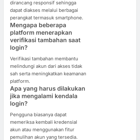
dirancang responsif sehingga
dapat diakses melalui berbagai
perangkat termasuk smartphone.
Mengapa beberapa
platform menerapkan
verifikasi tambahan saat
login?
Verifikasi tambahan membantu
melindungi akun dari akses tidak
sah serta meningkatkan keamanan
platform.
Apa yang harus dilakukan
jika mengalami kendala
login?
Pengguna biasanya dapat
memeriksa kembali kredensial
akun atau menggunakan fitur
pemulihan akun yang tersedia.