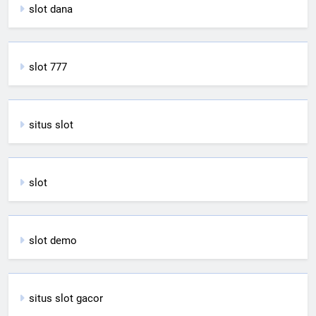
slot dana
slot 777
situs slot
slot
slot demo
situs slot gacor