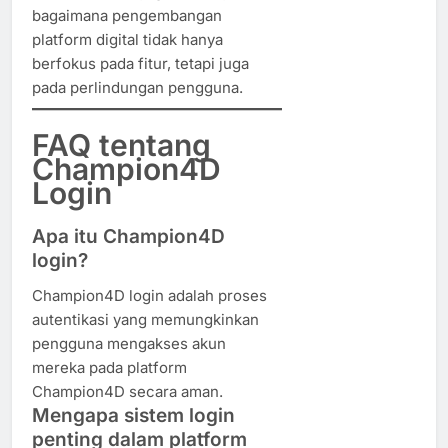
bagaimana pengembangan
platform digital tidak hanya
berfokus pada fitur, tetapi juga
pada perlindungan pengguna.
FAQ tentang
Champion4D
Login
Apa itu Champion4D
login?
Champion4D login adalah proses
autentikasi yang memungkinkan
pengguna mengakses akun
mereka pada platform
Champion4D secara aman.
Mengapa sistem login
penting dalam platform