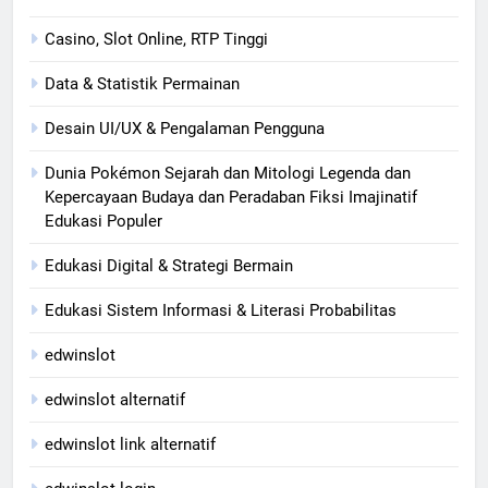
Casino, Slot Online, RTP Tinggi
Data & Statistik Permainan
Desain UI/UX & Pengalaman Pengguna
Dunia Pokémon Sejarah dan Mitologi Legenda dan
Kepercayaan Budaya dan Peradaban Fiksi Imajinatif
Edukasi Populer
Edukasi Digital & Strategi Bermain
Edukasi Sistem Informasi & Literasi Probabilitas
edwinslot
edwinslot alternatif
edwinslot link alternatif