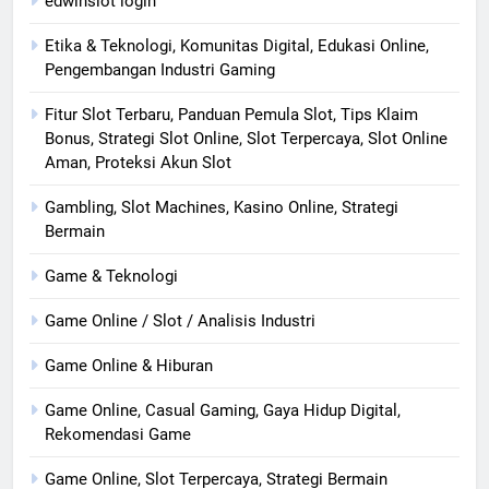
edwinslot login
Etika & Teknologi, Komunitas Digital, Edukasi Online,
Pengembangan Industri Gaming
Fitur Slot Terbaru, Panduan Pemula Slot, Tips Klaim
Bonus, Strategi Slot Online, Slot Terpercaya, Slot Online
Aman, Proteksi Akun Slot
Gambling, Slot Machines, Kasino Online, Strategi
Bermain
Game & Teknologi
Game Online / Slot / Analisis Industri
Game Online & Hiburan
Game Online, Casual Gaming, Gaya Hidup Digital,
Rekomendasi Game
Game Online, Slot Terpercaya, Strategi Bermain