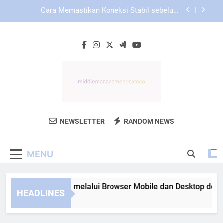
Skip
Login KAYA787 melalui Android dengan Langkah
to
yang Mudah Dipahami
content
KAYA787 Login dengan Sistem Keamanan untuk
Melindungi Informasi Pengguna
EDWINSLOT Login melalui Browser Mobile dan
Desktop dengan Akses yang Lebih Fleksibel
Cara Memastikan Koneksi Stabil sebelum
LEBAH4D Login
Login KAYA787 melalui Android dengan Langkah
yang Mudah Dipahami
Middle
Dapatkan Tips Dan Strategi Manajemen
KAYA787 Login dengan Sistem Keamanan untuk
NEWSLETTER
RANDOM NEWS
Management
Melindungi Informasi Pengguna
Dari Middle Management Tamao Untuk
Kemajuan Bisnis Anda.
Tamao
MENU
WINSLOT Login melalui Browser Mobile dan Desktop dengan A
HEADLINES
Weeks Ago