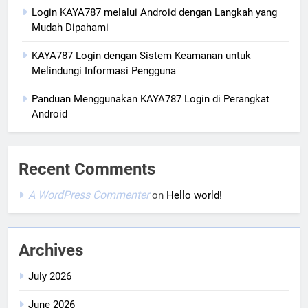
Login KAYA787 melalui Android dengan Langkah yang
Mudah Dipahami
KAYA787 Login dengan Sistem Keamanan untuk
Melindungi Informasi Pengguna
Panduan Menggunakan KAYA787 Login di Perangkat
Android
Recent Comments
A WordPress Commenter
on
Hello world!
Archives
July 2026
June 2026