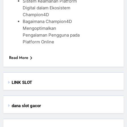
Sistem Keamanan Platform
Digital dalam Ekosistem
Champion4D
Bagaimana Champion4D
Mengoptimalkan
Pengalaman Pengguna pada
Platform Online
Read More
LINK SLOT
dana slot gacor