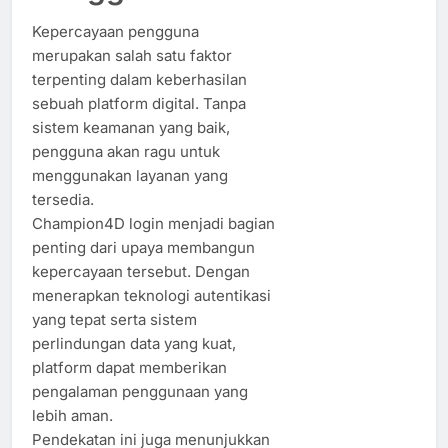
Kepercayaan pengguna
merupakan salah satu faktor
terpenting dalam keberhasilan
sebuah platform digital. Tanpa
sistem keamanan yang baik,
pengguna akan ragu untuk
menggunakan layanan yang
tersedia.
Champion4D login menjadi bagian
penting dari upaya membangun
kepercayaan tersebut. Dengan
menerapkan teknologi autentikasi
yang tepat serta sistem
perlindungan data yang kuat,
platform dapat memberikan
pengalaman penggunaan yang
lebih aman.
Pendekatan ini juga menunjukkan