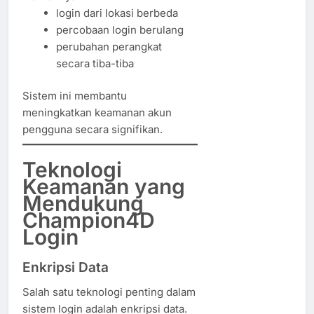
login dari lokasi berbeda
percobaan login berulang
perubahan perangkat
secara tiba-tiba
Sistem ini membantu
meningkatkan keamanan akun
pengguna secara signifikan.
Teknologi
Keamanan yang
Mendukung
Champion4D
Login
Enkripsi Data
Salah satu teknologi penting dalam
sistem login adalah enkripsi data.