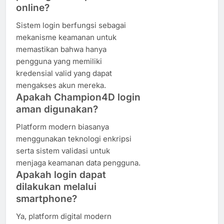
online?
Sistem login berfungsi sebagai
mekanisme keamanan untuk
memastikan bahwa hanya
pengguna yang memiliki
kredensial valid yang dapat
mengakses akun mereka.
Apakah Champion4D login
aman digunakan?
Platform modern biasanya
menggunakan teknologi enkripsi
serta sistem validasi untuk
menjaga keamanan data pengguna.
Apakah login dapat
dilakukan melalui
smartphone?
Ya, platform digital modern