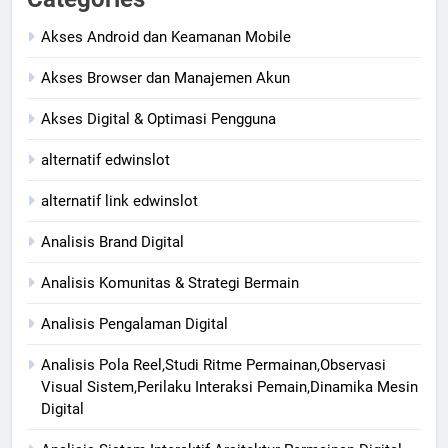
Akses Android dan Keamanan Mobile
Akses Browser dan Manajemen Akun
Akses Digital & Optimasi Pengguna
alternatif edwinslot
alternatif link edwinslot
Analisis Brand Digital
Analisis Komunitas & Strategi Bermain
Analisis Pengalaman Digital
Analisis Pola Reel,Studi Ritme Permainan,Observasi
Visual Sistem,Perilaku Interaksi Pemain,Dinamika Mesin
Digital