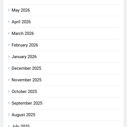
May 2026
April 2026
March 2026
February 2026
January 2026
December 2025
November 2025
October 2025
September 2025
August 2025
July 2025