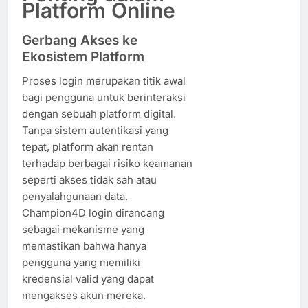
Platform Online
Gerbang Akses ke
Ekosistem Platform
Proses login merupakan titik awal
bagi pengguna untuk berinteraksi
dengan sebuah platform digital.
Tanpa sistem autentikasi yang
tepat, platform akan rentan
terhadap berbagai risiko keamanan
seperti akses tidak sah atau
penyalahgunaan data.
Champion4D login dirancang
sebagai mekanisme yang
memastikan bahwa hanya
pengguna yang memiliki
kredensial valid yang dapat
mengakses akun mereka.