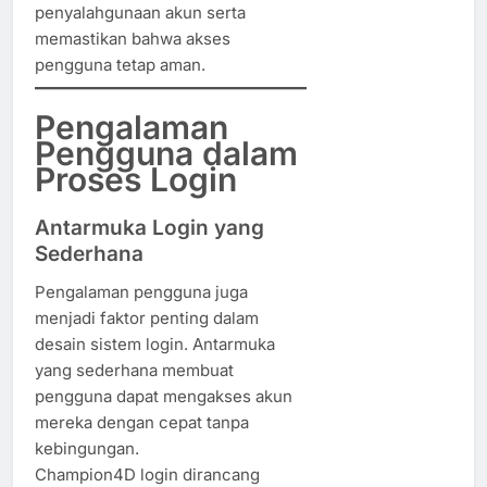
penyalahgunaan akun serta
memastikan bahwa akses
pengguna tetap aman.
Pengalaman
Pengguna dalam
Proses Login
Antarmuka Login yang
Sederhana
Pengalaman pengguna juga
menjadi faktor penting dalam
desain sistem login. Antarmuka
yang sederhana membuat
pengguna dapat mengakses akun
mereka dengan cepat tanpa
kebingungan.
Champion4D login dirancang