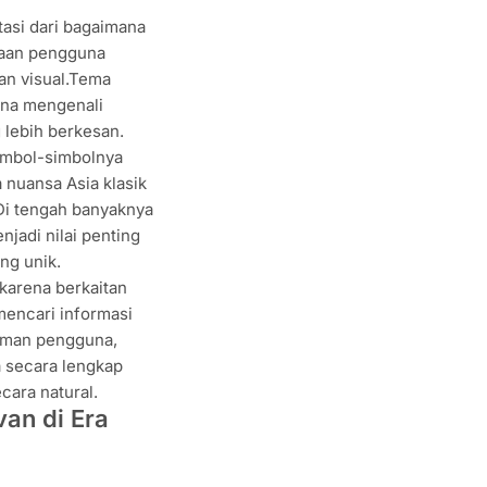
asi dari bagaimana
asaan pengguna
an visual.Tema
na mengenali
 lebih berkesan.
imbol-simbolnya
 nuansa Asia klasik
Di tengah banyaknya
enjadi nilai penting
ng unik.
karena berkaitan
mencari informasi
laman pengguna,
 secara lengkap
ara natural.
an di Era