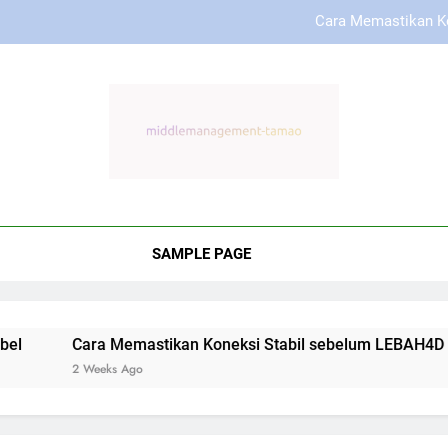
Cara Memastikan K
Login KAYA787 melalui Android
KAYA787 Login dengan Sistem Keamanan 
EDWINSLOT Login melalui Browser Mobile dan Deskt
dle Management Tam
Cara Memastikan K
Tips Dan Strategi Manajemen Dari Middle Management Tamao 
Login KAYA787 melalui Android
SAMPLE PAGE
KAYA787 Login dengan Sistem Keamanan 
ra Memastikan Koneksi Stabil sebelum LEBAH4D Login
Weeks Ago