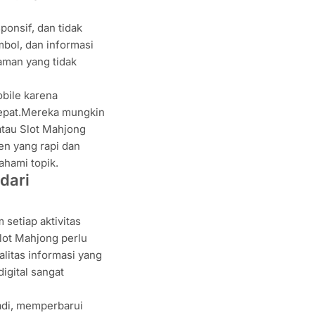
ponsif, dan tidak
bol, dan informasi
aman yang tidak
obile karena
cepat.Mereka mungkin
atau Slot Mahjong
en yang rapi dan
hami topik.
dari
 setiap aktivitas
lot Mahjong perlu
litas informasi yang
igital sangat
di, memperbarui