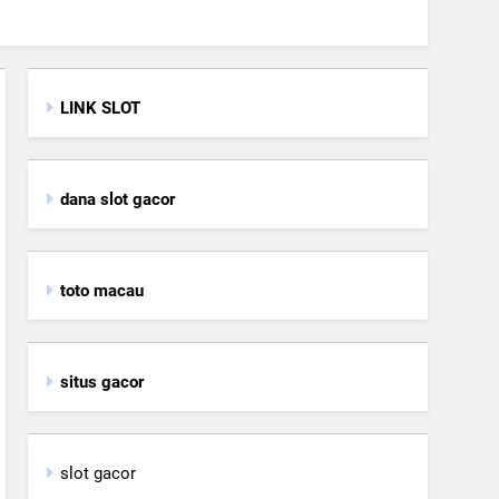
LINK SLOT
dana slot gacor
toto macau
situs gacor
slot gacor