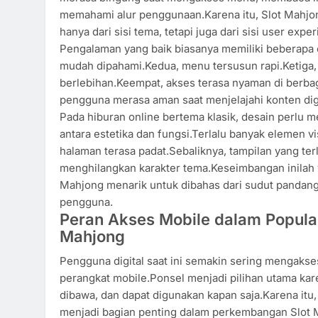
memahami alur penggunaan.Karena itu, Slot Mahjong
hanya dari sisi tema, tetapi juga dari sisi user expe
Pengalaman yang baik biasanya memiliki beberapa c
mudah dipahami.Kedua, menu tersusun rapi.Ketiga, 
berlebihan.Keempat, akses terasa nyaman di berbag
pengguna merasa aman saat menjelajahi konten digi
Pada hiburan online bertema klasik, desain perlu
antara estetika dan fungsi.Terlalu banyak elemen 
halaman terasa padat.Sebaliknya, tampilan yang ter
menghilangkan karakter tema.Keseimbangan inilah
Mahjong menarik untuk dibahas dari sudut pandan
pengguna.
Peran Akses Mobile dalam Popular
Mahjong
Pengguna digital saat ini semakin sering mengakse
perangkat mobile.Ponsel menjadi pilihan utama kar
dibawa, dan dapat digunakan kapan saja.Karena itu
menjadi bagian penting dalam perkembangan Slot 