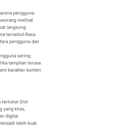
 karena pengguna
seorang melihat
pat langsung
ma tersebut.Rasa
ntara pengguna dan
pengguna sering
ika tampilan terasa
ami karakter konten
 tertukar.Slot
 yang khas,
n digital
menjadi lebih kuat