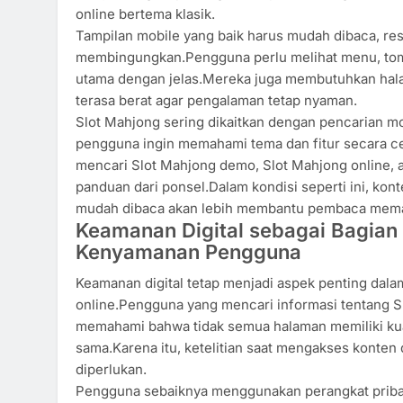
online bertema klasik.
Tampilan mobile yang baik harus mudah dibaca, res
membingungkan.Pengguna perlu melihat menu, tom
utama dengan jelas.Mereka juga membutuhkan hal
terasa berat agar pengalaman tetap nyaman.
Slot Mahjong sering dikaitkan dengan pencarian m
pengguna ingin memahami tema dan fitur secara 
mencari Slot Mahjong demo, Slot Mahjong online, 
panduan dari ponsel.Dalam kondisi seperti ini, kont
mudah dibaca akan lebih membantu pembaca mema
Keamanan Digital sebagai Bagian 
Kenyamanan Pengguna
Keamanan digital tetap menjadi aspek penting dalam
online.Pengguna yang mencari informasi tentang S
memahami bahwa tidak semua halaman memiliki kua
sama.Karena itu, ketelitian saat mengakses konten d
diperlukan.
Pengguna sebaiknya menggunakan perangkat priba