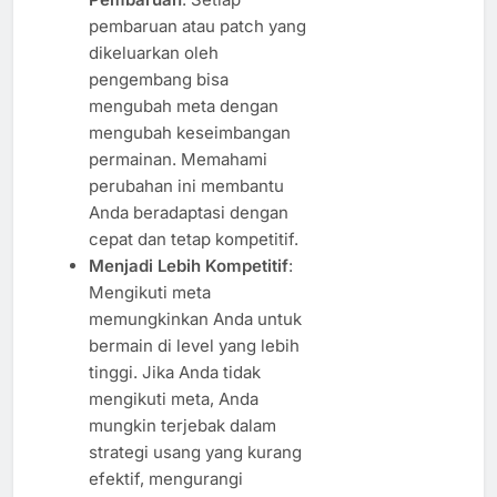
pembaruan atau patch yang
dikeluarkan oleh
pengembang bisa
mengubah meta dengan
mengubah keseimbangan
permainan. Memahami
perubahan ini membantu
Anda beradaptasi dengan
cepat dan tetap kompetitif.
Menjadi Lebih Kompetitif
:
Mengikuti meta
memungkinkan Anda untuk
bermain di level yang lebih
tinggi. Jika Anda tidak
mengikuti meta, Anda
mungkin terjebak dalam
strategi usang yang kurang
efektif, mengurangi