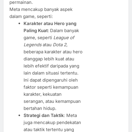
permainan.
Meta mencakup banyak aspek
dalam game, seperti:
Karakter atau Hero yang
Paling Kuat
: Dalam banyak
game, seperti
League of
Legends
atau
Dota 2
,
beberapa karakter atau hero
dianggap lebih kuat atau
lebih efektif daripada yang
lain dalam situasi tertentu.
Ini dapat dipengaruhi oleh
faktor seperti kemampuan
karakter, kekuatan
serangan, atau kemampuan
bertahan hidup.
Strategi dan Taktik
: Meta
juga mencakup pendekatan
atau taktik tertentu yang