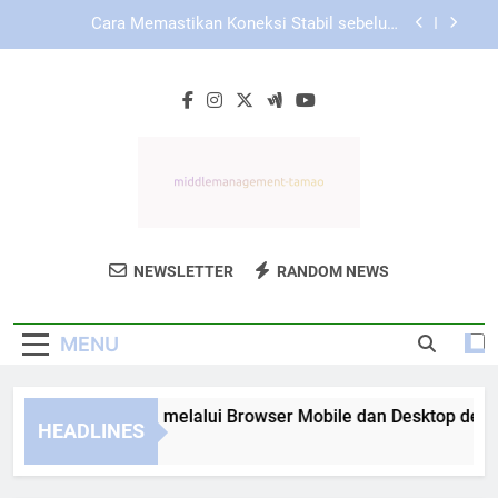
Skip
Login KAYA787 melalui Android dengan Langkah
to
yang Mudah Dipahami
content
KAYA787 Login dengan Sistem Keamanan untuk
Melindungi Informasi Pengguna
EDWINSLOT Login melalui Browser Mobile dan
Desktop dengan Akses yang Lebih Fleksibel
Cara Memastikan Koneksi Stabil sebelum
LEBAH4D Login
Login KAYA787 melalui Android dengan Langkah
yang Mudah Dipahami
Middle
Dapatkan Tips Dan Strategi Manajemen
KAYA787 Login dengan Sistem Keamanan untuk
NEWSLETTER
RANDOM NEWS
Management
Melindungi Informasi Pengguna
Dari Middle Management Tamao Untuk
Kemajuan Bisnis Anda.
Tamao
MENU
WINSLOT Login melalui Browser Mobile dan Desktop dengan A
HEADLINES
Weeks Ago