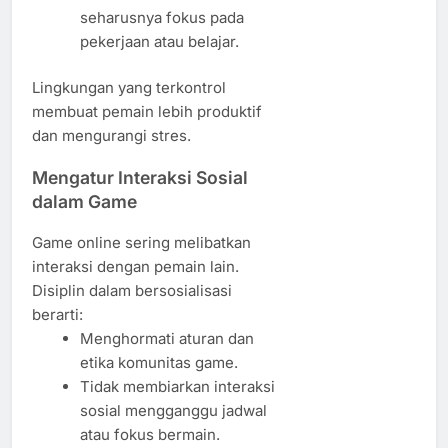
seharusnya fokus pada
pekerjaan atau belajar.
Lingkungan yang terkontrol
membuat pemain lebih produktif
dan mengurangi stres.
Mengatur Interaksi Sosial
dalam Game
Game online sering melibatkan
interaksi dengan pemain lain.
Disiplin dalam bersosialisasi
berarti:
Menghormati aturan dan
etika komunitas game.
Tidak membiarkan interaksi
sosial mengganggu jadwal
atau fokus bermain.