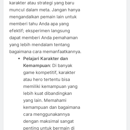
karakter atau strategi yang baru
muncul dalam meta. Jangan hanya
mengandalkan pemain lain untuk
memberi tahu Anda apa yang
efektif; eksperimen langsung
dapat memberi Anda pemahaman
yang lebih mendalam tentang
bagaimana cara memanfaatkannya.
Pelajari Karakter dan
Kemampuan
: Di banyak
game kompetitif, karakter
atau hero tertentu bisa
memiliki kemampuan yang
lebih kuat dibandingkan
yang lain. Memahami
kemampuan dan bagaimana
cara menggunakannya
dengan maksimal sangat
penting untuk bermain di