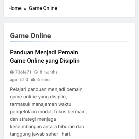
Home
Game Online
Game Online
Panduan Menjadi Pemain
Game Online yang Disiplin
736fe71
8 months
ago
0
6 mins
Pelajari panduan menjadi pemain
game online yang disiplin,
termasuk manajemen waktu,
pengelolaan modal, fokus bermain,
dan strategi menjaga
keseimbangan antara hiburan dan
tanggung jawab sehari-hari.