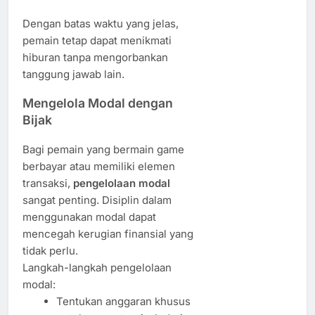
Dengan batas waktu yang jelas,
pemain tetap dapat menikmati
hiburan tanpa mengorbankan
tanggung jawab lain.
Mengelola Modal dengan
Bijak
Bagi pemain yang bermain game
berbayar atau memiliki elemen
transaksi,
pengelolaan modal
sangat penting. Disiplin dalam
menggunakan modal dapat
mencegah kerugian finansial yang
tidak perlu.
Langkah-langkah pengelolaan
modal:
Tentukan anggaran khusus