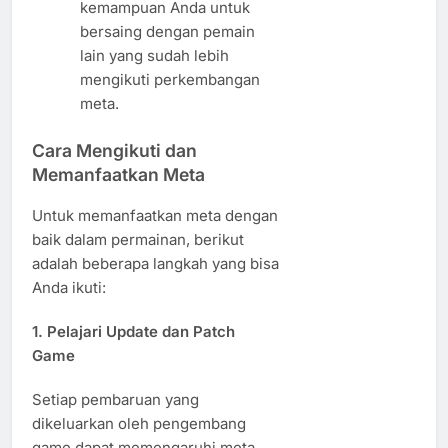
kemampuan Anda untuk
bersaing dengan pemain
lain yang sudah lebih
mengikuti perkembangan
meta.
Cara Mengikuti dan
Memanfaatkan Meta
Untuk memanfaatkan meta dengan
baik dalam permainan, berikut
adalah beberapa langkah yang bisa
Anda ikuti:
1.
Pelajari Update dan Patch
Game
Setiap pembaruan yang
dikeluarkan oleh pengembang
game dapat memengaruhi meta