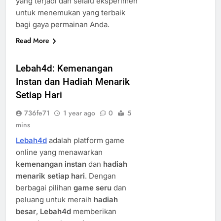
yang terjadi dan selalu eksperimen
untuk menemukan yang terbaik
bagi gaya permainan Anda.
Read More
Lebah4d: Kemenangan
Instan dan Hadiah Menarik
Setiap Hari
736fe71
1 year ago
0
5
mins
Lebah4d
adalah platform game
online yang menawarkan
kemenangan instan
dan
hadiah
menarik setiap hari
. Dengan
berbagai pilihan
game seru
dan
peluang untuk meraih
hadiah
besar
,
Lebah4d
memberikan