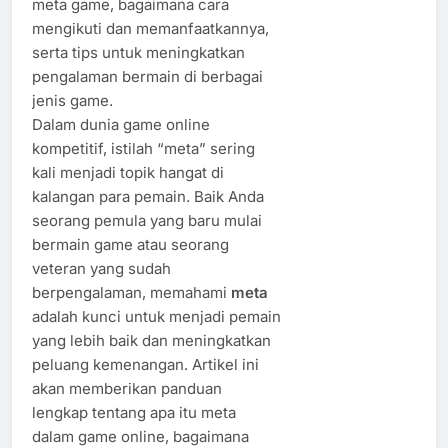
meta game, bagaimana cara
mengikuti dan memanfaatkannya,
serta tips untuk meningkatkan
pengalaman bermain di berbagai
jenis game.
Dalam dunia game online
kompetitif, istilah “meta” sering
kali menjadi topik hangat di
kalangan para pemain. Baik Anda
seorang pemula yang baru mulai
bermain game atau seorang
veteran yang sudah
berpengalaman, memahami
meta
adalah kunci untuk menjadi pemain
yang lebih baik dan meningkatkan
peluang kemenangan. Artikel ini
akan memberikan panduan
lengkap tentang apa itu meta
dalam game online, bagaimana