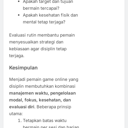
Apakah target dan tujuan
bermain tercapai?
Apakah kesehatan fisik dan
mental tetap terjaga?
Evaluasi rutin membantu pemain
menyesuaikan strategi dan
kebiasaan agar disiplin tetap
terjaga.
Kesimpulan
Menjadi pemain game online yang
disiplin membutuhkan kombinasi
manajemen waktu, pengelolaan
modal, fokus, kesehatan, dan
evaluasi diri
. Beberapa prinsip
utama:
Tetapkan batas waktu
bermain per sesi dan harian.