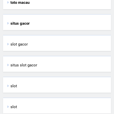
toto macau
situs gacor
slot gacor
situs slot gacor
slot
slot