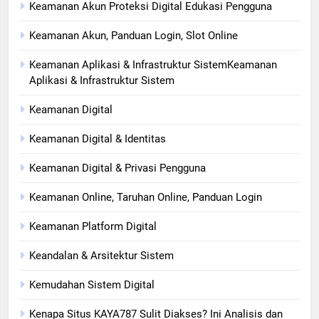
Keamanan Akun Proteksi Digital Edukasi Pengguna
Keamanan Akun, Panduan Login, Slot Online
Keamanan Aplikasi & Infrastruktur SistemKeamanan
Aplikasi & Infrastruktur Sistem
Keamanan Digital
Keamanan Digital & Identitas
Keamanan Digital & Privasi Pengguna
Keamanan Online, Taruhan Online, Panduan Login
Keamanan Platform Digital
Keandalan & Arsitektur Sistem
Kemudahan Sistem Digital
Kenapa Situs KAYA787 Sulit Diakses? Ini Analisis dan