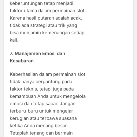
keberuntungan tetap menjadi
faktor utama dalam permainan slot.
Karena hasil putaran adalah acak,
tidak ada strategi atau trik yang
bisa menjamin kemenangan setiap
kali.
7.
Manajemen Emosi dan
Kesabaran
Keberhasilan dalam permainan slot
tidak hanya bergantung pada
faktor teknis, tetapi juga pada
kemampuan Anda untuk mengelola
emosi dan tetap sabar. Jangan
terburu-buru untuk mengejar
kerugian atau terbawa suasana
ketika Anda menang besar.
Tetaplah tenang dan bermain