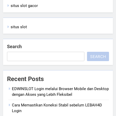
situs slot gacor
situs slot
Search
SEARCH
Recent Posts
EDWINSLOT Login melalui Browser Mobile dan Desktop
dengan Akses yang Lebih Fleksibel
Cara Memastikan Koneksi Stabil sebelum LEBAH4D
Login