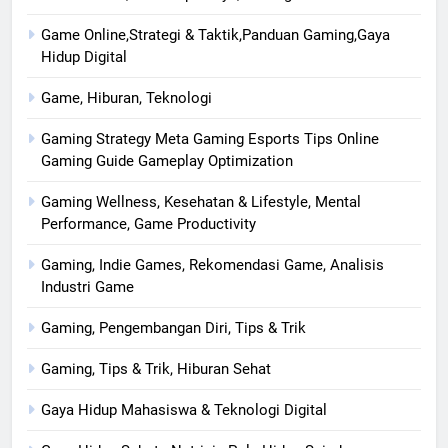
Game Online,Strategi & Taktik,Panduan Gaming,Gaya
Hidup Digital
Game, Hiburan, Teknologi
Gaming Strategy Meta Gaming Esports Tips Online
Gaming Guide Gameplay Optimization
Gaming Wellness, Kesehatan & Lifestyle, Mental
Performance, Game Productivity
Gaming, Indie Games, Rekomendasi Game, Analisis
Industri Game
Gaming, Pengembangan Diri, Tips & Trik
Gaming, Tips & Trik, Hiburan Sehat
Gaya Hidup Mahasiswa & Teknologi Digital