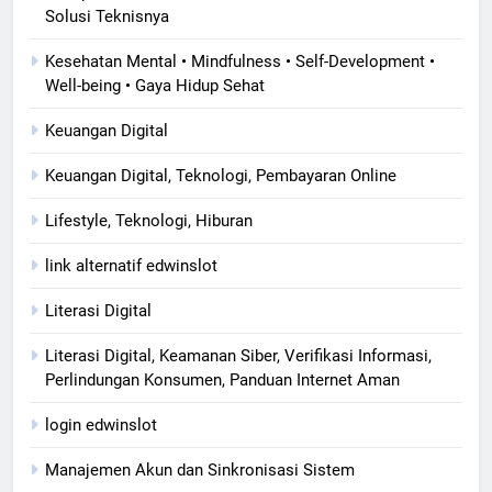
Solusi Teknisnya
Kesehatan Mental • Mindfulness • Self-Development •
Well-being • Gaya Hidup Sehat
Keuangan Digital
Keuangan Digital, Teknologi, Pembayaran Online
Lifestyle, Teknologi, Hiburan
link alternatif edwinslot
Literasi Digital
Literasi Digital, Keamanan Siber, Verifikasi Informasi,
Perlindungan Konsumen, Panduan Internet Aman
login edwinslot
Manajemen Akun dan Sinkronisasi Sistem