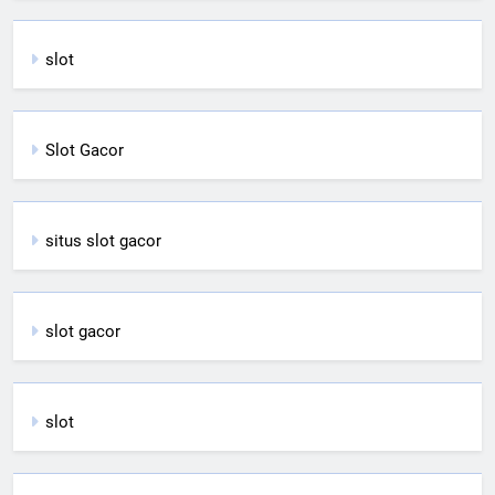
slot
Slot Gacor
situs slot gacor
slot gacor
slot