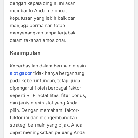
dengan kepala dingin. Ini akan
membantu Anda membuat
keputusan yang lebih baik dan
menjaga permainan tetap
menyenangkan tanpa terjebak
dalam tekanan emosional.
Kesimpulan
Keberhasilan dalam bermain mesin
slot gacor
tidak hanya bergantung
pada keberuntungan, tetapi juga
dipengaruhi oleh berbagai faktor
seperti RTP, volatilitas, fitur bonus,
dan jenis mesin slot yang Anda
pilih. Dengan memahami faktor-
faktor ini dan mengembangkan
strategi bermain yang bijak, Anda
dapat meningkatkan peluang Anda