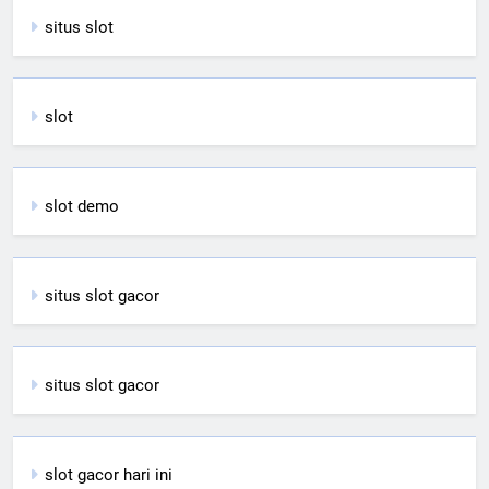
situs slot
slot
slot demo
situs slot gacor
situs slot gacor
slot gacor hari ini