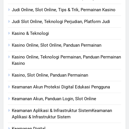
Judi Online, Slot Online, Tips & Trik, Permainan Kasino
Judi Slot Online, Teknologi Perjudian, Platform Judi
Kasino & Teknologi
Kasino Online, Slot Online, Panduan Permainan
Kasino Online, Teknologi Permainan, Panduan Permainan
Kasino
Kasino, Slot Online, Panduan Permainan
Keamanan Akun Proteksi Digital Edukasi Pengguna
Keamanan Akun, Panduan Login, Slot Online
Keamanan Aplikasi & Infrastruktur SistemKeamanan
Aplikasi & Infrastruktur Sistem
Keamanan Digital