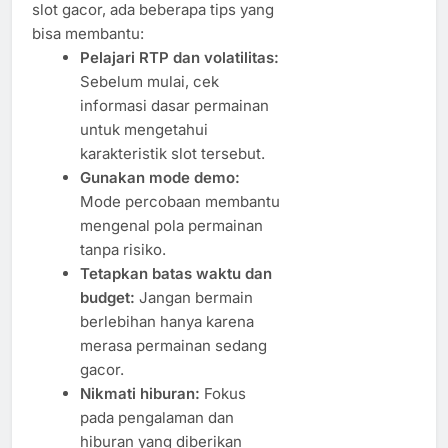
slot gacor, ada beberapa tips yang
bisa membantu:
Pelajari RTP dan volatilitas:
Sebelum mulai, cek
informasi dasar permainan
untuk mengetahui
karakteristik slot tersebut.
Gunakan mode demo:
Mode percobaan membantu
mengenal pola permainan
tanpa risiko.
Tetapkan batas waktu dan
budget:
Jangan bermain
berlebihan hanya karena
merasa permainan sedang
gacor.
Nikmati hiburan:
Fokus
pada pengalaman dan
hiburan yang diberikan