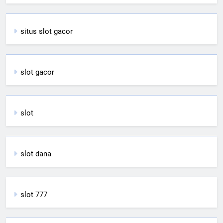
situs slot gacor
slot gacor
slot
slot dana
slot 777