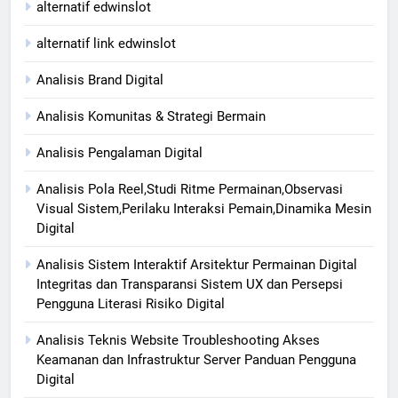
alternatif edwinslot
alternatif link edwinslot
Analisis Brand Digital
Analisis Komunitas & Strategi Bermain
Analisis Pengalaman Digital
Analisis Pola Reel,Studi Ritme Permainan,Observasi
Visual Sistem,Perilaku Interaksi Pemain,Dinamika Mesin
Digital
Analisis Sistem Interaktif Arsitektur Permainan Digital
Integritas dan Transparansi Sistem UX dan Persepsi
Pengguna Literasi Risiko Digital
Analisis Teknis Website Troubleshooting Akses
Keamanan dan Infrastruktur Server Panduan Pengguna
Digital