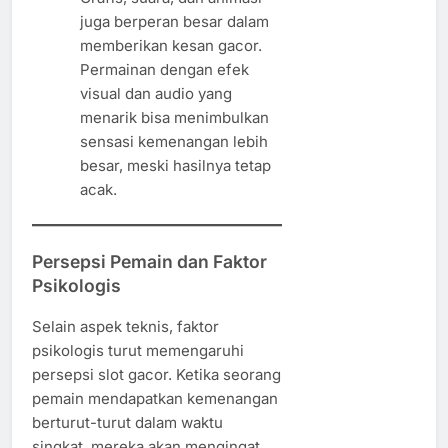
juga berperan besar dalam
memberikan kesan gacor.
Permainan dengan efek
visual dan audio yang
menarik bisa menimbulkan
sensasi kemenangan lebih
besar, meski hasilnya tetap
acak.
Persepsi Pemain dan Faktor
Psikologis
Selain aspek teknis, faktor
psikologis turut memengaruhi
persepsi slot gacor. Ketika seorang
pemain mendapatkan kemenangan
berturut-turut dalam waktu
singkat, mereka akan mengingat