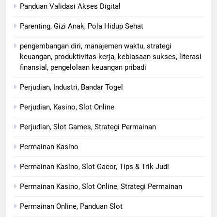
Panduan Validasi Akses Digital
Parenting, Gizi Anak, Pola Hidup Sehat
pengembangan diri, manajemen waktu, strategi
keuangan, produktivitas kerja, kebiasaan sukses, literasi
finansial, pengelolaan keuangan pribadi
Perjudian, Industri, Bandar Togel
Perjudian, Kasino, Slot Online
Perjudian, Slot Games, Strategi Permainan
Permainan Kasino
Permainan Kasino, Slot Gacor, Tips & Trik Judi
Permainan Kasino, Slot Online, Strategi Permainan
Permainan Online, Panduan Slot