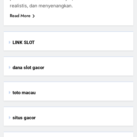
realistis, dan menyenangkan.
Read More
LINK SLOT
dana slot gacor
toto macau
situs gacor