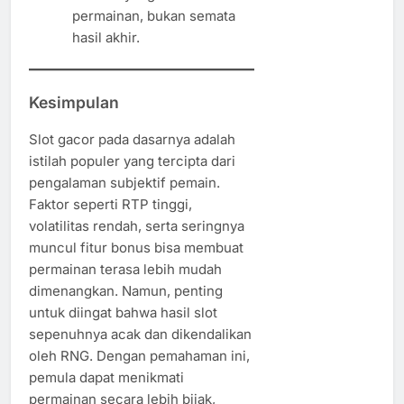
permainan, bukan semata
hasil akhir.
Kesimpulan
Slot gacor pada dasarnya adalah
istilah populer yang tercipta dari
pengalaman subjektif pemain.
Faktor seperti RTP tinggi,
volatilitas rendah, serta seringnya
muncul fitur bonus bisa membuat
permainan terasa lebih mudah
dimenangkan. Namun, penting
untuk diingat bahwa hasil slot
sepenuhnya acak dan dikendalikan
oleh RNG. Dengan pemahaman ini,
pemula dapat menikmati
permainan secara lebih bijak,