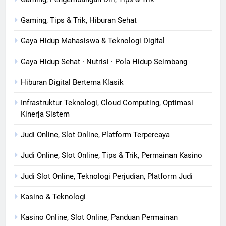
Gaming, Tips & Trik, Hiburan Sehat
Gaya Hidup Mahasiswa & Teknologi Digital
Gaya Hidup Sehat · Nutrisi · Pola Hidup Seimbang
Hiburan Digital Bertema Klasik
Infrastruktur Teknologi, Cloud Computing, Optimasi
Kinerja Sistem
Judi Online, Slot Online, Platform Terpercaya
Judi Online, Slot Online, Tips & Trik, Permainan Kasino
Judi Slot Online, Teknologi Perjudian, Platform Judi
Kasino & Teknologi
Kasino Online, Slot Online, Panduan Permainan