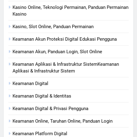
Kasino Online, Teknologi Permainan, Panduan Permainan
Kasino
Kasino, Slot Online, Panduan Permainan
Keamanan Akun Proteksi Digital Edukasi Pengguna
Keamanan Akun, Panduan Login, Slot Online
Keamanan Aplikasi & Infrastruktur SistemKeamanan
Aplikasi & Infrastruktur Sistem
Keamanan Digital
Keamanan Digital & Identitas
Keamanan Digital & Privasi Pengguna
Keamanan Online, Taruhan Online, Panduan Login
Keamanan Platform Digital