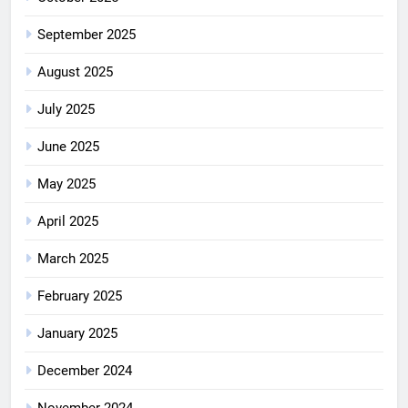
September 2025
August 2025
July 2025
June 2025
May 2025
April 2025
March 2025
February 2025
January 2025
December 2024