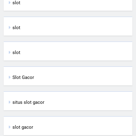
slot
slot
slot
Slot Gacor
situs slot gacor
slot gacor