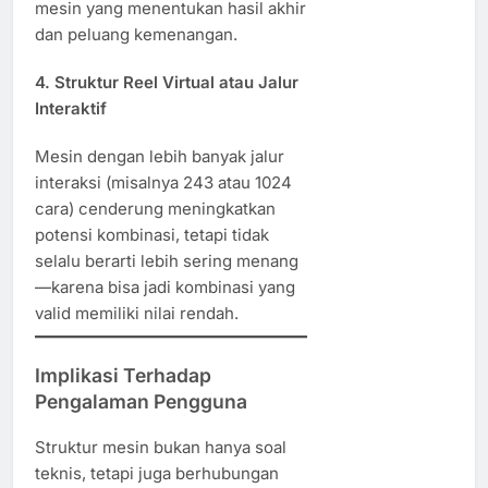
mesin yang menentukan hasil akhir
dan peluang kemenangan.
4.
Struktur Reel Virtual atau Jalur
Interaktif
Mesin dengan lebih banyak jalur
interaksi (misalnya 243 atau 1024
cara) cenderung meningkatkan
potensi kombinasi, tetapi tidak
selalu berarti lebih sering menang
—karena bisa jadi kombinasi yang
valid memiliki nilai rendah.
Implikasi Terhadap
Pengalaman Pengguna
Struktur mesin bukan hanya soal
teknis, tetapi juga berhubungan