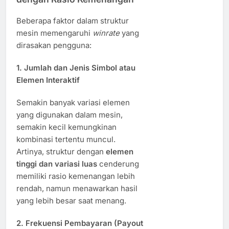
Beberapa faktor dalam struktur
mesin memengaruhi
winrate
yang
dirasakan pengguna:
1.
Jumlah dan Jenis Simbol atau
Elemen Interaktif
Semakin banyak variasi elemen
yang digunakan dalam mesin,
semakin kecil kemungkinan
kombinasi tertentu muncul.
Artinya, struktur dengan
elemen
tinggi dan variasi luas
cenderung
memiliki rasio kemenangan lebih
rendah, namun menawarkan hasil
yang lebih besar saat menang.
2.
Frekuensi Pembayaran (Payout