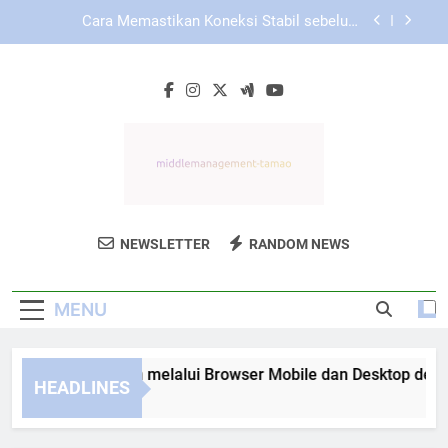
Skip
Login KAYA787 melalui Android dengan Langkah
to
yang Mudah Dipahami
content
KAYA787 Login dengan Sistem Keamanan untuk
Melindungi Informasi Pengguna
EDWINSLOT Login melalui Browser Mobile dan
Desktop dengan Akses yang Lebih Fleksibel
Cara Memastikan Koneksi Stabil sebelum
LEBAH4D Login
Login KAYA787 melalui Android dengan Langkah
yang Mudah Dipahami
Middle
Dapatkan Tips Dan Strategi Manajemen
KAYA787 Login dengan Sistem Keamanan untuk
NEWSLETTER
RANDOM NEWS
Management
Melindungi Informasi Pengguna
Dari Middle Management Tamao Untuk
Kemajuan Bisnis Anda.
Tamao
MENU
WINSLOT Login melalui Browser Mobile dan Desktop dengan A
HEADLINES
Weeks Ago