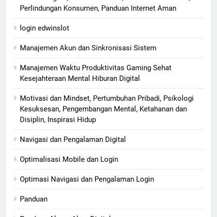
Perlindungan Konsumen, Panduan Internet Aman
login edwinslot
Manajemen Akun dan Sinkronisasi Sistem
Manajemen Waktu Produktivitas Gaming Sehat
Kesejahteraan Mental Hiburan Digital
Motivasi dan Mindset, Pertumbuhan Pribadi, Psikologi
Kesuksesan, Pengembangan Mental, Ketahanan dan
Disiplin, Inspirasi Hidup
Navigasi dan Pengalaman Digital
Optimalisasi Mobile dan Login
Optimasi Navigasi dan Pengalaman Login
Panduan