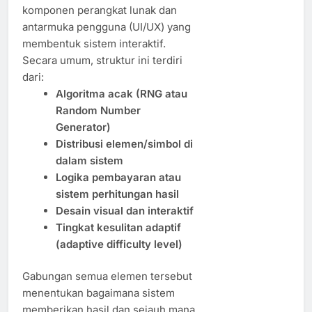
komponen perangkat lunak dan
antarmuka pengguna (UI/UX) yang
membentuk sistem interaktif.
Secara umum, struktur ini terdiri
dari:
Algoritma acak (RNG atau
Random Number
Generator)
Distribusi elemen/simbol di
dalam sistem
Logika pembayaran atau
sistem perhitungan hasil
Desain visual dan interaktif
Tingkat kesulitan adaptif
(adaptive difficulty level)
Gabungan semua elemen tersebut
menentukan bagaimana sistem
memberikan hasil dan sejauh mana