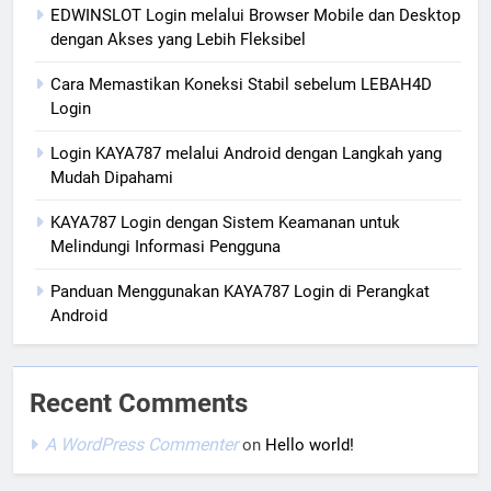
EDWINSLOT Login melalui Browser Mobile dan Desktop
dengan Akses yang Lebih Fleksibel
Cara Memastikan Koneksi Stabil sebelum LEBAH4D
Login
Login KAYA787 melalui Android dengan Langkah yang
Mudah Dipahami
KAYA787 Login dengan Sistem Keamanan untuk
Melindungi Informasi Pengguna
Panduan Menggunakan KAYA787 Login di Perangkat
Android
Recent Comments
A WordPress Commenter
on
Hello world!