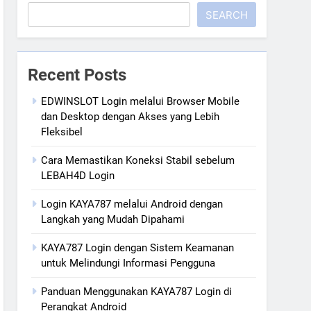
SEARCH
Recent Posts
EDWINSLOT Login melalui Browser Mobile
dan Desktop dengan Akses yang Lebih
Fleksibel
Cara Memastikan Koneksi Stabil sebelum
LEBAH4D Login
Login KAYA787 melalui Android dengan
Langkah yang Mudah Dipahami
KAYA787 Login dengan Sistem Keamanan
untuk Melindungi Informasi Pengguna
Panduan Menggunakan KAYA787 Login di
Perangkat Android