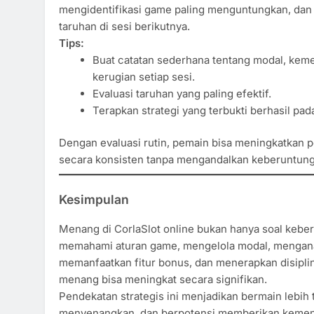
mengidentifikasi game paling menguntungkan, da
taruhan di sesi berikutnya.
Tips:
Buat catatan sederhana tentang modal, kem
kerugian setiap sesi.
Evaluasi taruhan yang paling efektif.
Terapkan strategi yang terbukti berhasil pada
Dengan evaluasi rutin, pemain bisa meningkatkan
secara konsisten tanpa mengandalkan keberuntun
Kesimpulan
Menang di CorlaSlot online bukan hanya soal keb
memahami aturan game, mengelola modal, menganal
memanfaatkan fitur bonus, dan menerapkan disipli
menang bisa meningkat secara signifikan.
Pendekatan strategis ini menjadikan bermain lebih t
menyenangkan, dan berpotensi memberikan kemen