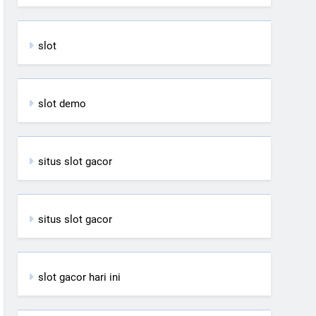
slot
slot demo
situs slot gacor
situs slot gacor
slot gacor hari ini