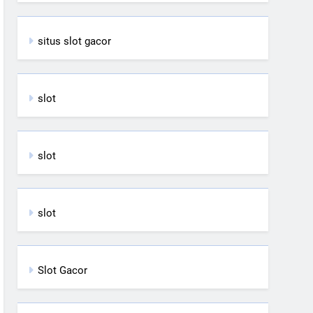
situs slot gacor
slot
slot
slot
Slot Gacor