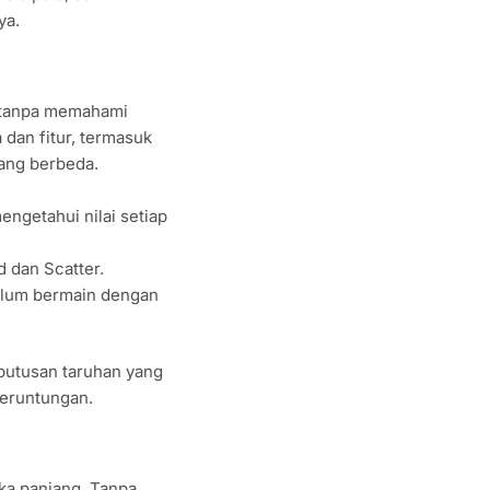
ya.
 tanpa memahami
dan fitur, termasuk
yang berbeda.
engetahui nilai setiap
d dan Scatter.
elum bermain dengan
utusan taruhan yang
beruntungan.
ka panjang. Tanpa