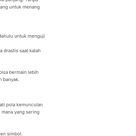
luang untuk menang
 dahulu untuk menguji
 drastis saat kalah
isa bermain lebih
h banyak.
ati pola kemunculan
l mana yang sering
ren simbol.