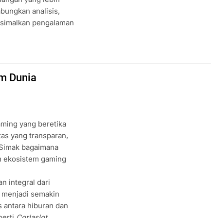
bungkan analisis,
ksimalkan pengalaman
am Dunia
ming yang beretika
tas yang transparan,
 Simak bagaimana
 ekosistem gaming
 integral dari
e menjadi semakin
s antara hiburan dan
perti
Corlaslot