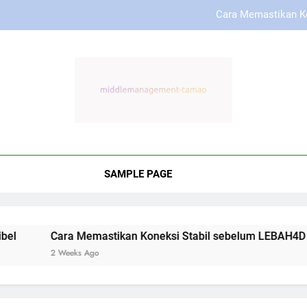
Cara Memastikan K
Login KAYA787 melalui Android
KAYA787 Login dengan Sistem Keamanan 
EDWINSLOT Login melalui Browser Mobile dan Deskt
dle Management Tam
Cara Memastikan K
Tips Dan Strategi Manajemen Dari Middle Management Tamao 
Login KAYA787 melalui Android
SAMPLE PAGE
KAYA787 Login dengan Sistem Keamanan 
ra Memastikan Koneksi Stabil sebelum LEBAH4D Login
Weeks Ago