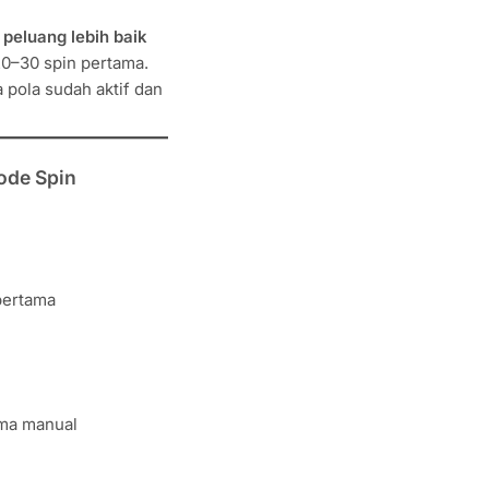
peluang lebih baik
20–30 spin pertama.
 pola sudah aktif dan
ode Spin
pertama
l
ama manual