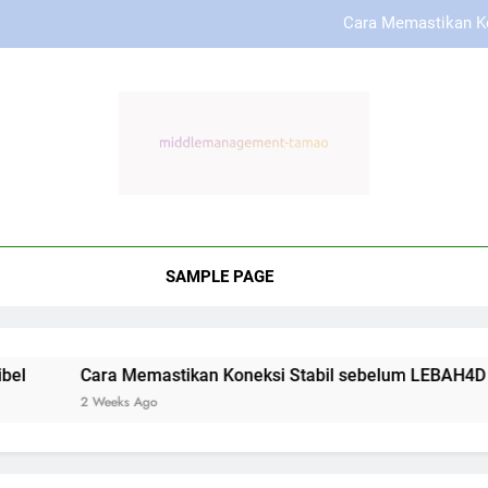
Cara Memastikan K
Login KAYA787 melalui Android
KAYA787 Login dengan Sistem Keamanan 
EDWINSLOT Login melalui Browser Mobile dan Deskt
dle Management Tam
Cara Memastikan K
Tips Dan Strategi Manajemen Dari Middle Management Tamao 
Login KAYA787 melalui Android
SAMPLE PAGE
KAYA787 Login dengan Sistem Keamanan 
ara Memastikan Koneksi Stabil sebelum LEBAH4D Login
Weeks Ago