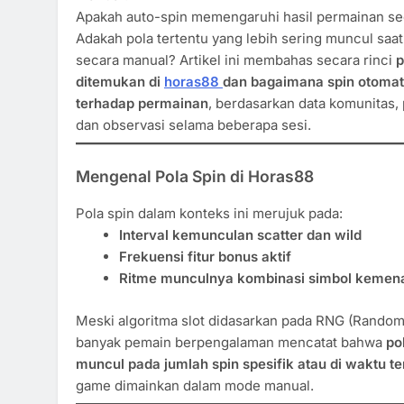
Apakah auto-spin memengaruhi hasil permainan sec
Adakah pola tertentu yang lebih sering muncul saat
secara manual? Artikel ini membahas secara rinci
p
ditemukan di
horas88
dan bagaimana spin otoma
terhadap permainan
, berdasarkan data komunitas,
dan observasi selama beberapa sesi.
Mengenal Pola Spin di Horas88
Pola spin dalam konteks ini merujuk pada:
Interval kemunculan scatter dan wild
Frekuensi fitur bonus aktif
Ritme munculnya kombinasi simbol kemen
Meski algoritma slot didasarkan pada RNG (Rando
banyak pemain berpengalaman mencatat bahwa
po
muncul pada jumlah spin spesifik atau di waktu te
game dimainkan dalam mode manual.