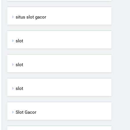
situs slot gacor
slot
slot
slot
Slot Gacor