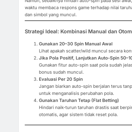
Namun, sebaiknya hindari auto-spin pada sesi awal
waktu membaca respons game terhadap nilai taruh
dan simbol yang muncul.
Strategi Ideal: Kombinasi Manual dan Otom
Gunakan 20–30 Spin Manual Awal
Lihat apakah scatter/wild muncul secara kon
Jika Pola Positif, Lanjutkan Auto-Spin 50–1
Gunakan fitur auto-spin saat pola sudah jelas
bonus sudah muncul.
Evaluasi Per 20 Spin
Jangan biarkan auto-spin berjalan terus tanp
untuk menganalisis perubahan pola.
Gunakan Taruhan Tetap (Flat Betting)
Hindari naik-turun taruhan drastis saat berp
otomatis, agar sistem tidak reset pola.