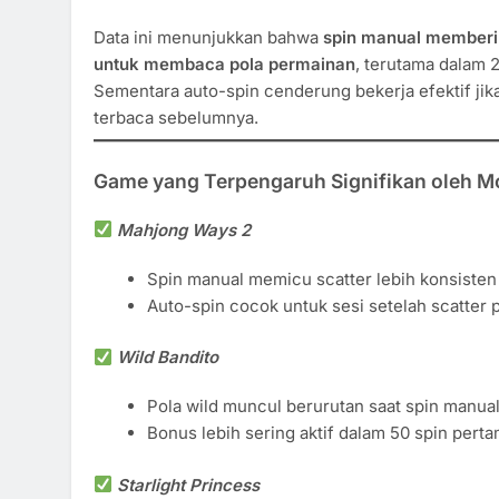
Data ini menunjukkan bahwa
spin manual memberi 
untuk membaca pola permainan
, terutama dalam 
Sementara auto-spin cenderung bekerja efektif jika
terbaca sebelumnya.
Game yang Terpengaruh Signifikan oleh M
Mahjong Ways 2
Spin manual memicu scatter lebih konsisten
Auto-spin cocok untuk sesi setelah scatter 
Wild Bandito
Pola wild muncul berurutan saat spin manua
Bonus lebih sering aktif dalam 50 spin pert
Starlight Princess