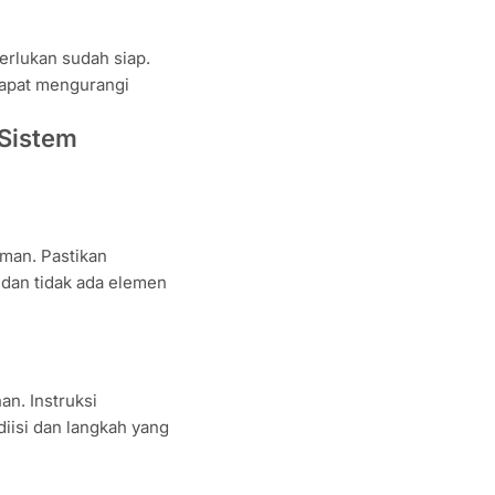
erlukan sudah siap.
dapat mengurangi
Sistem
aman. Pastikan
, dan tidak ada elemen
n. Instruksi
isi dan langkah yang