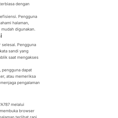
terbiasa dengan
efisiensi. Pengguna
mahami halaman,
an mudah digunakan.
i
r selesai. Pengguna
kata sandi yang
publik saat mengakses
l, pengguna dapat
er, atau memeriksa
u menjaga pengalaman
YA787 melalui
l, membuka browser
alaman terlihat rapi,