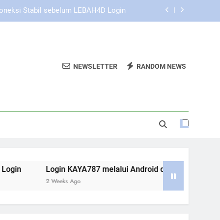
oneksi Stabil sebelum LEBAH4D Login
 dengan Langkah yang Mudah Dipahami
untuk Melindungi Informasi Pengguna
NEWSLETTER
RANDOM NEWS
op dengan Akses yang Lebih Fleksibel
ao
oneksi Stabil sebelum LEBAH4D Login
Untuk Kemajuan Bisnis Anda.
 dengan Langkah yang Mudah Dipahami
untuk Melindungi Informasi Pengguna
Login KAYA787 melalui Android dengan Langkah yang Muda
2 Weeks Ago