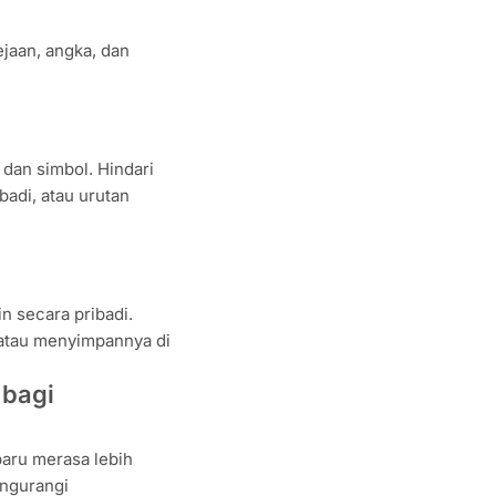
ejaan, angka, dan
 dan simbol. Hindari
badi, atau urutan
in secara pribadi.
 atau menyimpannya di
 bagi
aru merasa lebih
engurangi