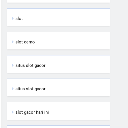
slot
slot demo
situs slot gacor
situs slot gacor
slot gacor hari ini