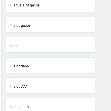
situs slot gacor
slot gacor
slot
slot dana
slot 777
situs slot