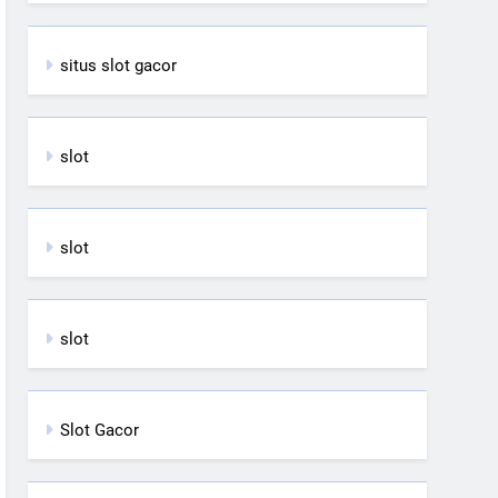
situs slot gacor
slot
slot
slot
Slot Gacor