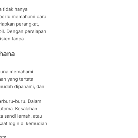
a tidak hanya
 perlu memahami cara
iapkan perangkat,
bil. Dengan persiapan
fisien tanpa
rhana
gguna memahami
an yang tertata
 mudah dipahami, dan
erburu-buru. Dalam
i utama. Kesalahan
a sandi lemah, atau
aat login di kemudian