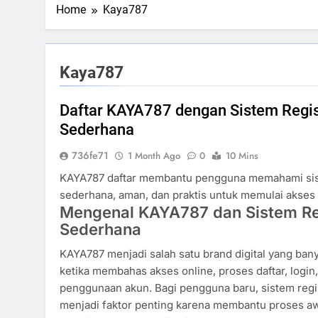
Home
Kaya787
Kaya787
Daftar KAYA787 dengan Sistem Regis
Sederhana
736fe71
1 Month Ago
0
10 Mins
KAYA787 daftar membantu pengguna memahami sist
sederhana, aman, dan praktis untuk memulai akses d
Mengenal KAYA787 dan Sistem Re
Sederhana
KAYA787 menjadi salah satu brand digital yang ban
ketika membahas akses online, proses daftar, logi
penggunaan akun. Bagi pengguna baru, sistem regi
menjadi faktor penting karena membantu proses awal