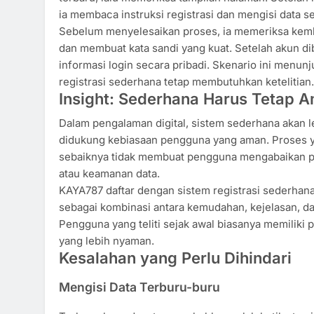
ia membaca instruksi registrasi dan mengisi data s
Sebelum menyelesaikan proses, ia memeriksa kemb
dan membuat kata sandi yang kuat. Setelah akun di
informasi login secara pribadi. Skenario ini menu
registrasi sederhana tetap membutuhkan ketelitian.
Insight: Sederhana Harus Tetap 
Dalam pengalaman digital, sistem sederhana akan l
didukung kebiasaan pengguna yang aman. Proses 
sebaiknya tidak membuat pengguna mengabaikan 
atau keamanan data.
KAYA787 daftar dengan sistem registrasi sederhana
sebagai kombinasi antara kemudahan, kejelasan, da
Pengguna yang teliti sejak awal biasanya memiliki
yang lebih nyaman.
Kesalahan yang Perlu Dihindari
Mengisi Data Terburu-buru