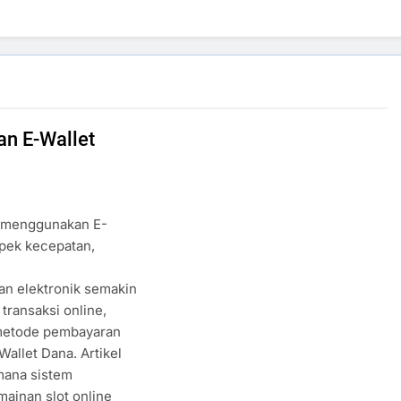
n E-Wallet
n menggunakan E-
spek kecepatan,
ran elektronik semakin
transaksi online,
 metode pembayaran
Wallet Dana. Artikel
mana sistem
ainan slot online