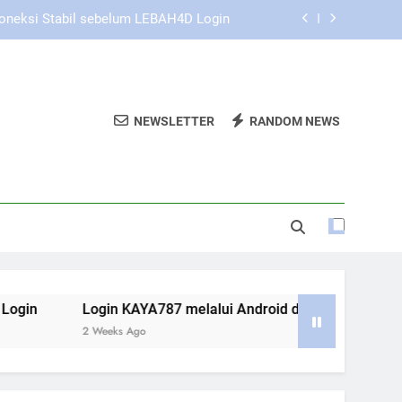
oneksi Stabil sebelum LEBAH4D Login
 dengan Langkah yang Mudah Dipahami
untuk Melindungi Informasi Pengguna
NEWSLETTER
RANDOM NEWS
op dengan Akses yang Lebih Fleksibel
ao
oneksi Stabil sebelum LEBAH4D Login
Untuk Kemajuan Bisnis Anda.
 dengan Langkah yang Mudah Dipahami
untuk Melindungi Informasi Pengguna
Login KAYA787 melalui Android dengan Langkah yang Mudah
2 Weeks Ago