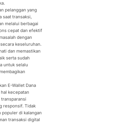
ka.
an pelanggan yang
 saat transaksi,
n melalui berbagai
ons cepat dan efektif
 masalah dengan
 secara keseluruhan.
hati dan memastikan
baik serta sudah
a untuk selalu
h membagikan
kan E-Wallet Dana
 hal kecepatan
 transparansi
g responsif. Tidak
 populer di kalangan
an transaksi digital