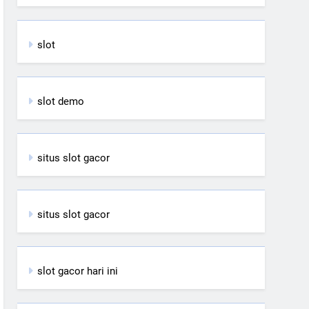
slot
slot demo
situs slot gacor
situs slot gacor
slot gacor hari ini