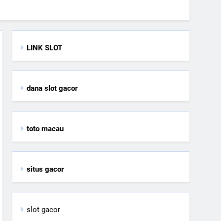
LINK SLOT
dana slot gacor
toto macau
situs gacor
slot gacor