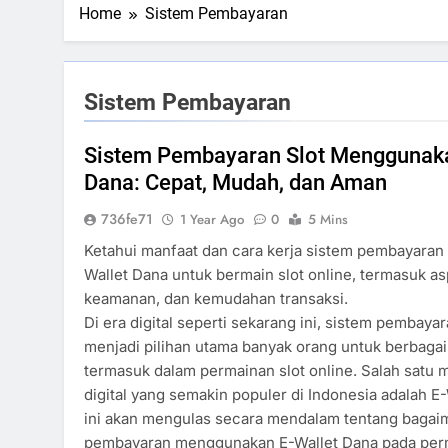
Home
Sistem Pembayaran
Sistem Pembayaran
Sistem Pembayaran Slot Menggunaka
Dana: Cepat, Mudah, dan Aman
736fe71
1 Year Ago
0
5 Mins
Ketahui manfaat dan cara kerja sistem pembayara
Wallet Dana untuk bermain slot online, termasuk a
keamanan, dan kemudahan transaksi.
Di era digital seperti sekarang ini, sistem pembaya
menjadi pilihan utama banyak orang untuk berbagai 
termasuk dalam permainan slot online. Salah satu
digital yang semakin populer di Indonesia adalah E-
ini akan mengulas secara mendalam tentang bagai
pembayaran menggunakan E-Wallet Dana pada perm