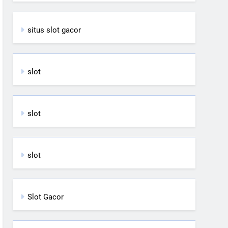
situs slot gacor
slot
slot
slot
Slot Gacor