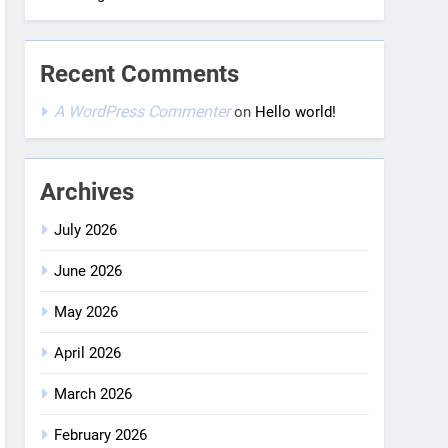
Recent Comments
A WordPress Commenter
on
Hello world!
Archives
July 2026
June 2026
May 2026
April 2026
March 2026
February 2026