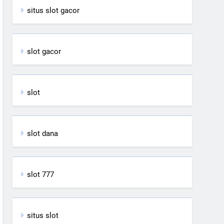
situs slot gacor
slot gacor
slot
slot dana
slot 777
situs slot