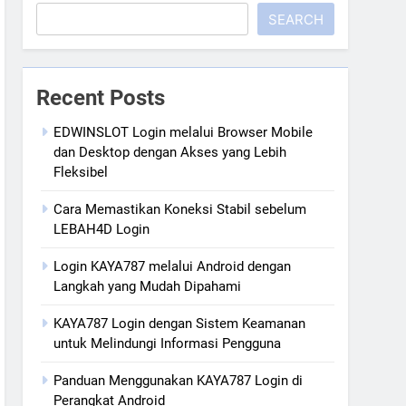
SEARCH
Recent Posts
EDWINSLOT Login melalui Browser Mobile
dan Desktop dengan Akses yang Lebih
Fleksibel
Cara Memastikan Koneksi Stabil sebelum
LEBAH4D Login
Login KAYA787 melalui Android dengan
Langkah yang Mudah Dipahami
KAYA787 Login dengan Sistem Keamanan
untuk Melindungi Informasi Pengguna
Panduan Menggunakan KAYA787 Login di
Perangkat Android