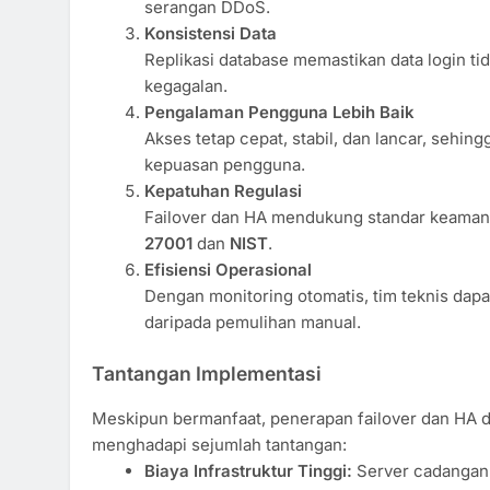
serangan DDoS.
Konsistensi Data
Replikasi database memastikan data login tida
kegagalan.
Pengalaman Pengguna Lebih Baik
Akses tetap cepat, stabil, dan lancar, sehin
kepuasan pengguna.
Kepatuhan Regulasi
Failover dan HA mendukung standar keamana
27001
dan
NIST
.
Efisiensi Operasional
Dengan monitoring otomatis, tim teknis dapa
daripada pemulihan manual.
Tantangan Implementasi
Meskipun bermanfaat, penerapan failover dan HA 
menghadapi sejumlah tantangan:
Biaya Infrastruktur Tinggi:
Server cadangan,