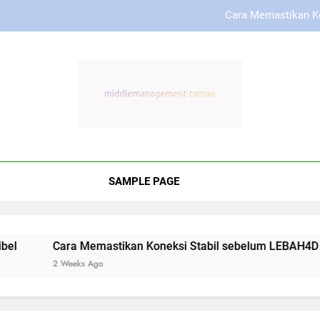
Cara Memastikan K
Login KAYA787 melalui Android
KAYA787 Login dengan Sistem Keamanan 
EDWINSLOT Login melalui Browser Mobile dan Deskt
dle Management Tam
Cara Memastikan K
Tips Dan Strategi Manajemen Dari Middle Management Tamao 
Login KAYA787 melalui Android
SAMPLE PAGE
KAYA787 Login dengan Sistem Keamanan 
ara Memastikan Koneksi Stabil sebelum LEBAH4D Login
Weeks Ago