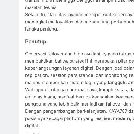
transisi mulus sehingga pengguna hampir tidak me
masalah teknis.
Selain itu, stabilitas layanan memperkuat keperca
meningkatkan loyalitas, dan mendukung pertumbuh
jangka panjang.
Penutup
Observasi failover dan high availability pada infras
membuktikan bahwa strategi ini merupakan pilar p
keberlangsungan layanan digital. Dengan load bala
replication, session persistence, dan monitoring r
mampu memberikan sistem login yang
tangguh, am
Walaupun tantangan berupa biaya, kompleksitas, 
ahli masih ada, manfaat berupa keandalan, keaman
pengguna yang lebih baik menjadikan failover dan H
Dengan pengembangan berkelanjutan, KAYA787 da
posisinya sebagai platform yang
resilien, modern,
digital.