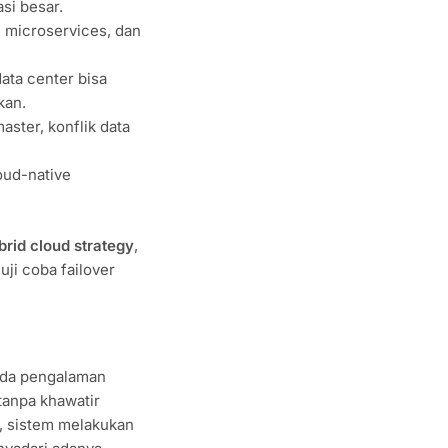
si besar.
, microservices, dan
data center bisa
kan.
aster, konflik data
oud-native
brid cloud strategy
,
uji coba failover
ada pengalaman
tanpa khawatir
, sistem melakukan